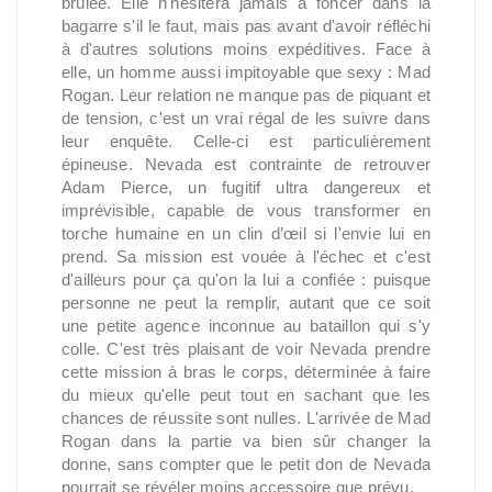
brûlée. Elle n'hésitera jamais à foncer dans la
bagarre s'il le faut, mais pas avant d'avoir réfléchi
à d'autres solutions moins expéditives. Face à
elle, un homme aussi impitoyable que sexy : Mad
Rogan. Leur relation ne manque pas de piquant et
de tension, c'est un vrai régal de les suivre dans
leur enquête. Celle-ci est particulièrement
épineuse. Nevada est contrainte de retrouver
Adam Pierce, un fugitif ultra dangereux et
imprévisible, capable de vous transformer en
torche humaine en un clin d’œil si l'envie lui en
prend. Sa mission est vouée à l'échec et c'est
d'ailleurs pour ça qu'on la lui a confiée : puisque
personne ne peut la remplir, autant que ce soit
une petite agence inconnue au bataillon qui s'y
colle. C'est très plaisant de voir Nevada prendre
cette mission à bras le corps, déterminée à faire
du mieux qu'elle peut tout en sachant que les
chances de réussite sont nulles. L'arrivée de Mad
Rogan dans la partie va bien sûr changer la
donne, sans compter que le petit don de Nevada
pourrait se révéler moins accessoire que prévu.