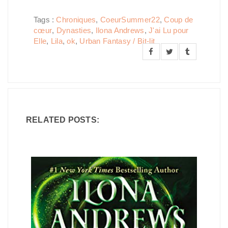
Tags :
Chroniques
,
CoeurSummer22
,
Coup de
cœur
,
Dynasties
,
Ilona Andrews
,
J'ai Lu pour
Elle
,
Lila
,
ok
,
Urban Fantasy / Bit-lit
RELATED POSTS: