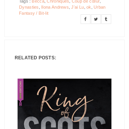
Tags :
Becca
,
Chroniques
,
Coup de cœur
,
Dynasties
,
Ilona Andrews
,
J'ai Lu
,
ok
,
Urban
Fantasy / Bit-lit
RELATED POSTS: