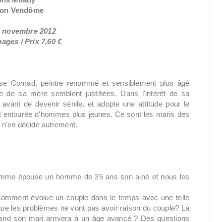
tion Vendôme
23 novembre 2012
ages / Prix 7,60 €
ouse Conrad, peintre renommé et sensiblement plus âgé
e de sa mère semblent justifiées. Dans l'intérêt de sa
avant de devenir sénile, et adopte une attitude pour le
t entourée d'hommes plus jeunes. Ce sont les maris des
r n'en décide autrement.
 femme épouse un homme de 25 ans son ainé et nous les
r comment évolue un couple dans le temps avec une telle
que les problèmes ne vont pas avoir raison du couple? La
 quand son mari arrivera à un âge avancé ? Des questions