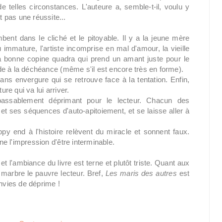
 telles circonstances. L'auteure a, semble-t-il, voulu y
 pas une réussite...
ent dans le cliché et le pitoyable. Il y a la jeune mère
immature, l'artiste incomprise en mal d'amour, la vieille
 la bonne copine quadra qui prend un amant juste pour le
cide à la déchéance (même s'il est encore très en forme).
ans envergure qui se retrouve face à la tentation. Enfin,
ure qui va lui arriver.
passablement déprimant pour le lecteur. Chacun des
et ses séquences d'auto-apitoiement, et se laisse aller à
y end à l'histoire relèvent du miracle et sonnent faux.
nne l'impression d'être interminable.
t l'ambiance du livre est terne et plutôt triste. Quant aux
 marbre le pauvre lecteur. Bref,
Les maris des autres
est
envies de déprime !