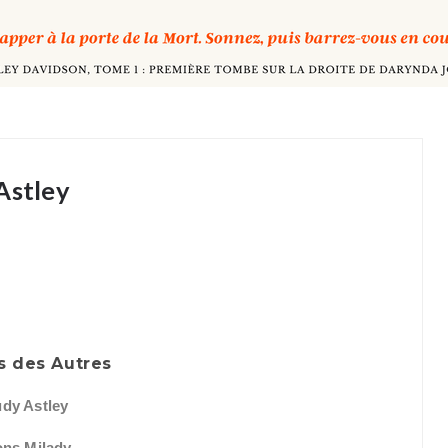
Astley
s des Autres
udy Astley
ons Milady