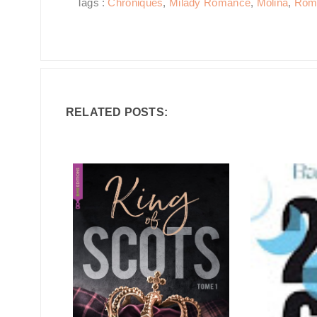
Tags :
Chroniques
,
Milady Romance
,
Molina
,
Rom
RELATED POSTS: