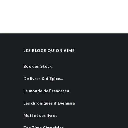
LES BLOGS QU'ON AIME
Book en Stock
De livres & d'Epice...
Le monde de Francesca
Les chroniques d'Evenusia
Muti et ses livres
Tea Time Chronicles