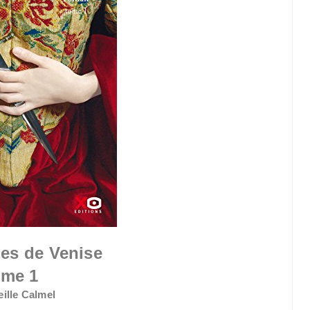
es de Venise
ome 1
eille Calmel