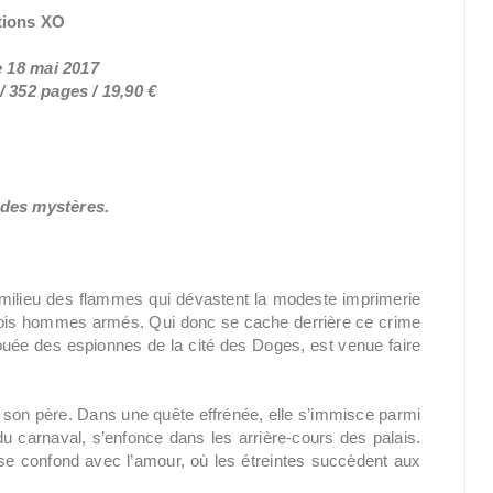
tions XO
e 18 mai 2017
 352 pages / 19,90 €
 des mystères.
u milieu des flammes qui dévastent la modeste imprimerie
trois hommes armés. Qui donc se cache derrière ce crime
 rouée des espionnes de la cité des Doges, est venue faire
 son père. Dans une quête effrénée, elle s’immisce parmi
u carnaval, s’enfonce dans les arrière-cours des palais.
se confond avec l’amour, où les étreintes succèdent aux