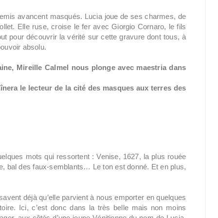
nnemis avancent masqués. Lucia joue de ses charmes, de
et. Elle ruse, croise le fer avec Giorgio Cornaro, le fils
 pour découvrir la vérité sur cette gravure dont tous, à
pouvoir absolu.
aine, Mireille Calmel nous plonge avec maestria dans
nera le lecteur de la cité des masques aux terres des
lques mots qui ressortent : Venise, 1627, la plus rouée
e, bal des faux-semblants… Le ton est donné. Et en plus,
savent déjà qu’elle parvient à nous emporter en quelques
oire. Ici, c’est donc dans la très belle mais non moins
ger, aux côtés d’une jeune Vénitienne du nom de Lucia,