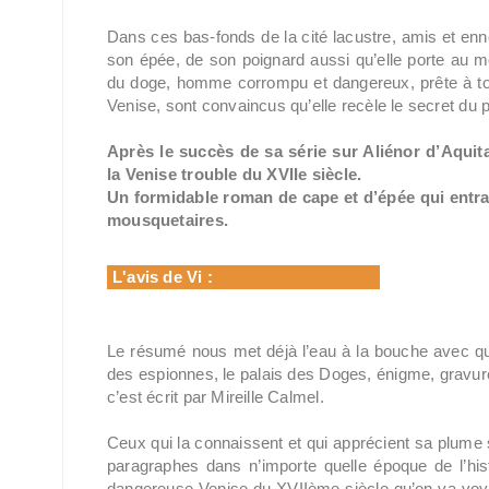
Dans ces bas-fonds de la cité lacustre, amis et e
son épée, de son poignard aussi qu’elle porte au moll
du doge, homme corrompu et dangereux, prête à tout
Venise, sont convaincus qu’elle recèle le secret du 
Après le succès de sa série sur Aliénor d’Aquit
la Venise trouble du XVIIe siècle.
Un formidable roman de cape et d’épée qui entraî
mousquetaires.
L'avis de Vi :
Le résumé nous met déjà l’eau à la bouche avec que
des espionnes, le palais des Doges, énigme, gravur
c’est écrit par Mireille Calmel.
Ceux qui la connaissent et qui apprécient sa plume 
paragraphes dans n’importe quelle époque de l’hist
dangereuse Venise du XVIIème siècle qu’on va voya