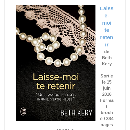
Laiss
e-
moi
te
reten
ir
de
Beth
Kery
Sortie
le 15
juin
2016
Forma
t
broch
é / 384
pages