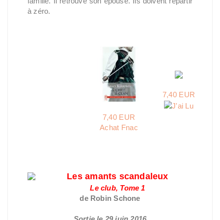
famille. Il retrouve son épouse. Ils doivent repartir
à zéro.
7,40 EUR
7,40 EUR
Achat Fnac
Les amants scandaleux
Le club, Tome 1
de Robin Schone
Sortie le 29 juin 2016