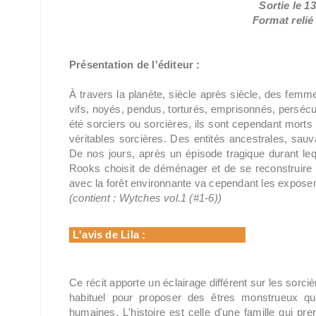
Sortie le 
Format relié 
Présentation de l'éditeur :
À travers la planète, siècle après siècle, des fem
vifs, noyés, pendus, torturés, emprisonnés, perséc
été sorciers ou sorcières, ils sont cependant morts e
véritables sorcières. Des entités ancestrales, sauv
De nos jours, après un épisode tragique durant leque
Rooks choisit de déménager et de se reconstruire e
avec la forêt environnante va cependant les exposer
(contient : Wytches vol.1 (#1-6))
L'avis de Lila :
Ce récit apporte un éclairage différent sur les sorciè
habituel pour proposer des êtres monstrueux qui
humaines. L'histoire est celle d'une famille qui 