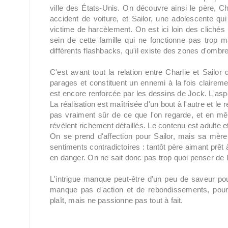
ville des États-Unis. On découvre ainsi le père, Cha
accident de voiture, et Sailor, une adolescente qui
victime de harcèlement. On est ici loin des cliché
sein de cette famille qui ne fonctionne pas trop
différents flashbacks, qu'il existe des zones d'ombre
C'est avant tout la relation entre Charlie et Sailor
parages et constituent un ennemi à la fois clairem
est encore renforcée par les dessins de Jock. L'asp
La réalisation est maîtrisée d'un bout à l'autre et le 
pas vraiment sûr de ce que l'on regarde, et en mê
révèlent richement détaillés. Le contenu est adulte et l
On se prend d'affection pour Sailor, mais sa mèr
sentiments contradictoires : tantôt père aimant prêt à
en danger. On ne sait donc pas trop quoi penser de l
L'intrigue manque peut-être d'un peu de saveur po
manque pas d'action et de rebondissements, pou
plaît, mais ne passionne pas tout à fait.