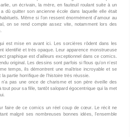
rlie, un écrivain, la mère, en fauteuil roulant suite à un
 a dû quitter son ancienne école dans laquelle elle était
s habituels. Même si l'on ressent énormément d'amour au
 mal, on se rend compte assez vite, notamment lors des
.
 qui est mise en avant ici. Les sorcières rôdent dans les
ent identifié et très opaque. Leur apparence monstrueuse
ect graphique est d'ailleurs exceptionnel dans ce comics.
rendu original. Les dessins sont parfois si flous qu'on n'est
me temps, ils démontrent une maîtrise incroyable et se
a partie horrifique de l'histoire très réussie.
e n'a pas une once de charisme et son père éveille des
 tout pour sa fille, tantôt salopard égocentrique qui la met
ui.
ur faire de ce comics un réel coup de cœur. Le récit ne
rtant malgré ses nombreuses bonnes idées, l'ensemble