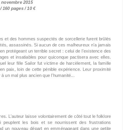
13 novembre 2015
/ 160 pages / 10 €
mes et des hommes suspectés de sorcellerie furent brûlés
utés, assassinés. Si aucun de ces malheureux n'a jamais
n protégeant un terrible secret : celui de l'existence des
ages et insatiables pour quiconque pactisera avec elles.
l leur fille Sailor fut victime de harcèlement, la famille
n paix, loin de cette pénible expérience. Leur proximité
 à un mal plus ancien que l'humanité...
res. L'auteur laisse volontairement de côté tout le folklore
 peuplent les bois et se nourrissent des frustrations
prend un nouveau départ en emménageant dans une petite