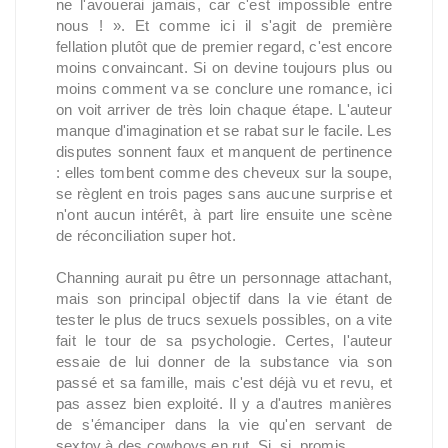
ne l'avouerai jamais, car c'est impossible entre
nous ! ». Et comme ici il s'agit de première
fellation plutôt que de premier regard, c'est encore
moins convaincant. Si on devine toujours plus ou
moins comment va se conclure une romance, ici
on voit arriver de très loin chaque étape. L'auteur
manque d'imagination et se rabat sur le facile. Les
disputes sonnent faux et manquent de pertinence
: elles tombent comme des cheveux sur la soupe,
se règlent en trois pages sans aucune surprise et
n'ont aucun intérêt, à part lire ensuite une scène
de réconciliation super hot.
Channing aurait pu être un personnage attachant,
mais son principal objectif dans la vie étant de
tester le plus de trucs sexuels possibles, on a vite
fait le tour de sa psychologie. Certes, l'auteur
essaie de lui donner de la substance via son
passé et sa famille, mais c'est déjà vu et revu, et
pas assez bien exploité. Il y a d'autres manières
de s'émanciper dans la vie qu'en servant de
sextoy à des cowboys en rut. Si, si, promis.