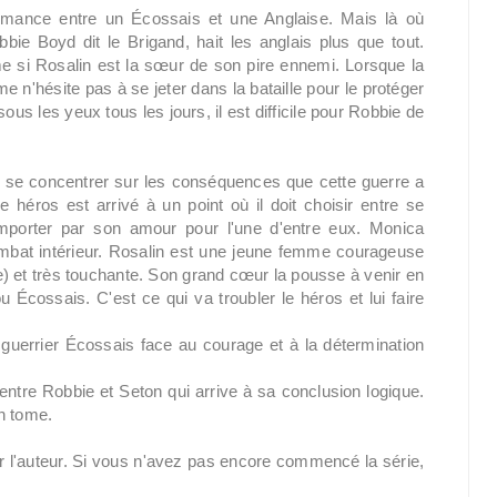
omance entre un Écossais et une Anglaise. Mais là où
obbie Boyd dit le Brigand, hait les anglais plus que tout.
ême si Rosalin est la sœur de son pire ennemi. Lorsque la
n'hésite pas à se jeter dans la bataille pour le protéger
ous les yeux tous les jours, il est difficile pour Robbie de
r se concentrer sur les conséquences que cette guerre a
e héros est arrivé à un point où il doit choisir entre se
mporter par son amour pour l'une d'entre eux. Monica
ombat intérieur. Rosalin est une jeune femme courageuse
e) et très touchante. Son grand cœur la pousse à venir en
u Écossais. C'est ce qui va troubler le héros et lui faire
er guerrier Écossais face au courage et à la détermination
t entre Robbie et Seton qui arrive à sa conclusion logique.
n tome.
ur l'auteur. Si vous n'avez pas encore commencé la série,