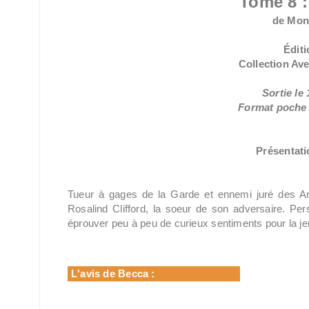
Tome 8 :
de Mon
Éditi
Collection Av
Sortie le 
Format poche /
Présentatio
Tueur à gages de la Garde et ennemi juré des Ang
Rosalind Clifford, la soeur de son adversaire. Per
éprouver peu à peu de curieux sentiments pour la 
L'avis de Becca :