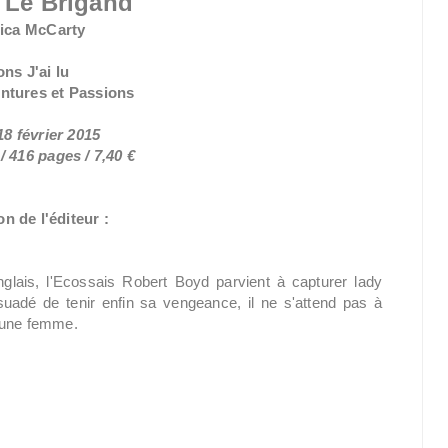
 Le Brigand
ica McCarty
ons J'ai lu
entures et Passions
18 février 2015
 416 pages / 7,40 €
n de l'éditeur :
lais, l'Ecossais Robert Boyd parvient à capturer lady
suadé de tenir enfin sa vengeance, il ne s'attend pas à
jeune femme.