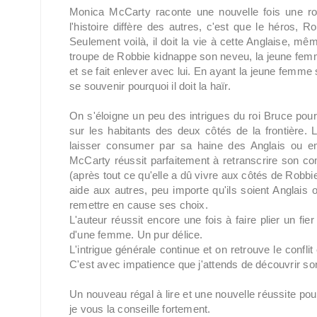
Monica McCarty raconte une nouvelle fois une r
l'histoire diffère des autres, c'est que le héros, R
Seulement voilà, il doit la vie à cette Anglaise, m
troupe de Robbie kidnappe son neveu, la jeune femme 
et se fait enlever avec lui. En ayant la jeune femme s
se souvenir pourquoi il doit la haïr.
On s'éloigne un peu des intrigues du roi Bruce pou
sur les habitants des deux côtés de la frontière. L
laisser consumer par sa haine des Anglais ou e
McCarty réussit parfaitement à retranscrire son c
(après tout ce qu'elle a dû vivre aux côtés de Robbi
aide aux autres, peu importe qu'ils soient Anglais o
remettre en cause ses choix.
L'auteur réussit encore une fois à faire plier un fi
d'une femme. Un pur délice.
L'intrigue générale continue et on retrouve le confli
C'est avec impatience que j'attends de découvrir so
Un nouveau régal à lire et une nouvelle réussite po
je vous la conseille fortement.