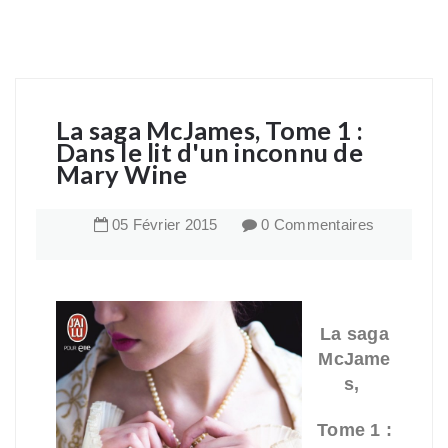
La saga McJames, Tome 1 :
Dans le lit d'un inconnu de
Mary Wine
05
Février
2015
0 Commentaires
La saga
McJame
s,
Tome 1 :