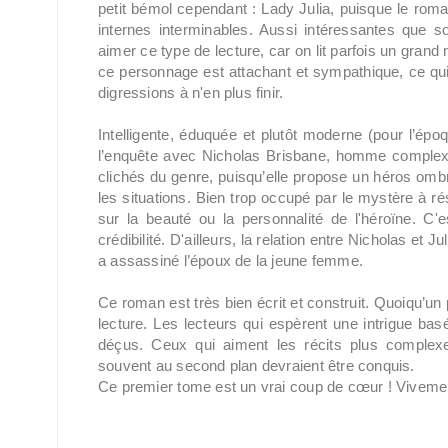
petit bémol cependant : Lady Julia, puisque le rom
internes interminables. Aussi intéressantes que s
aimer ce type de lecture, car on lit parfois un gra
ce personnage est attachant et sympathique, ce qui 
digressions à n'en plus finir.
Intelligente, éduquée et plutôt moderne (pour l’épo
l’enquête avec Nicholas Brisbane, homme complexe 
clichés du genre, puisqu’elle propose un héros omb
les situations. Bien trop occupé par le mystère à r
sur la beauté ou la personnalité de l'héroïne. C'e
crédibilité. D'ailleurs, la relation entre Nicholas et J
a assassiné l’époux de la jeune femme.
Ce roman est très bien écrit et construit. Quoiqu’un 
lecture. Les lecteurs qui espèrent une intrigue bas
déçus. Ceux qui aiment les récits plus complexe
souvent au second plan devraient être conquis.
Ce premier tome est un vrai coup de cœur ! Vivement