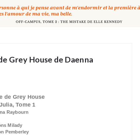
ce de Grey House de Daenna
ce de Grey House
Julia, Tome 1
na Raybourn
ons Milady
ion Pemberley