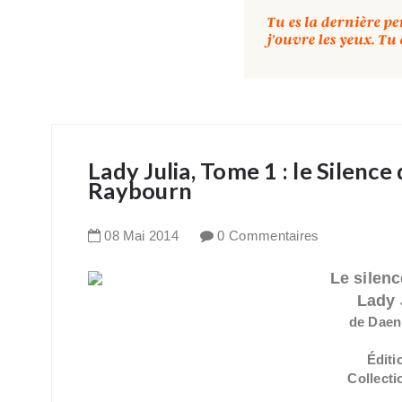
Lady Julia, Tome 1 : le Silen
Raybourn
08
Mai
2014
0 Commentaires
Le silen
Lady 
de Daen
Éditi
Collect