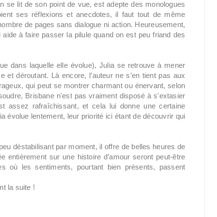
an se lit de son point de vue, est adepte des monologues
oient ses réflexions et anecdotes, il faut tout de même
nd nombre de pages sans dialogue ni action. Heureusement,
aide à faire passer la pilule quand on est peu friand des
que dans laquelle elle évolue), Julia se retrouve à mener
et déroutant. Là encore, l’auteur ne s’en tient pas aux
rageux, qui peut se montrer charmant ou énervant, selon
ésoudre, Brisbane n'est pas vraiment disposé à s'extasier
st assez rafraîchissant, et cela lui donne une certaine
ulia évolue lentement, leur priorité ici étant de découvrir qui
peu déstabilisant par moment, il offre de belles heures de
ée entièrement sur une histoire d’amour seront peut-être
s où les sentiments, pourtant bien présents, passent
 la suite !