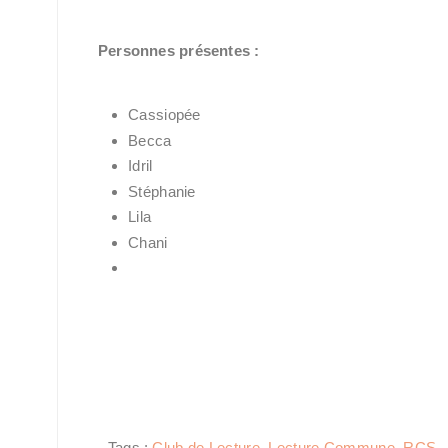
Personnes présentes :
Cassiopée
Becca
Idril
Stéphanie
Lila
Chani
Tags :
Club de Lecture
,
Lecture Commune
,
RCS - 