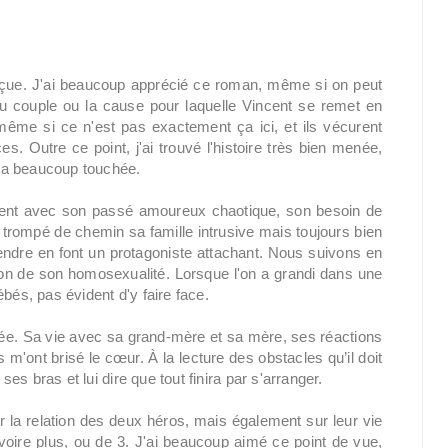
 déçue. J'ai beaucoup apprécié ce roman, même si on peut
 du couple ou la cause pour laquelle Vincent se remet en
ême si ce n'est pas exactement ça ici, et ils vécurent
 Outre ce point, j'ai trouvé l'histoire très bien menée,
'a beaucoup touchée.
ent avec son passé amoureux chaotique, son besoin de
t trompé de chemin sa famille intrusive mais toujours bien
endre en font un protagoniste attachant. Nous suivons en
n de son homosexualité. Lorsque l'on a grandi dans une
bés, pas évident d'y faire face.
hée. Sa vie avec sa grand-mère et sa mère, ses réactions
'ont brisé le cœur. À la lecture des obstacles qu’il doit
ses bras et lui dire que tout finira par s'arranger.
la relation des deux héros, mais également sur leur vie
voire plus, ou de 3. J'ai beaucoup aimé ce point de vue,