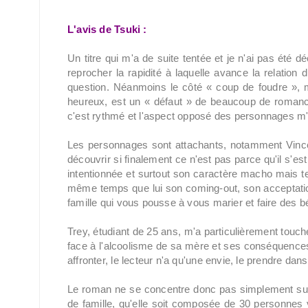
L'avis de Tsuki :
Un titre qui m'a de suite tentée et je n'ai pas été
reprocher la rapidité à laquelle avance la relation
question. Néanmoins le côté « coup de foudre », m
heureux, est un « défaut » de beaucoup de romances.
c'est rythmé et l'aspect opposé des personnages m
Les personnages sont attachants, notamment Vinc
découvrir si finalement ce n'est pas parce qu'il s'es
intentionnée et surtout son caractère macho mais t
même temps que lui son coming-out, son acceptatio
famille qui vous pousse à vous marier et faire des bé
Trey, étudiant de 25 ans, m'a particulièrement touc
face à l'alcoolisme de sa mère et ses conséquences m
affronter, le lecteur n'a qu'une envie, le prendre dans 
Le roman ne se concentre donc pas simplement sur 
de famille, qu'elle soit composée de 30 personnes 