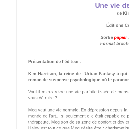
Une vie 
de Ki
Éditions Co
Sortie
papier
Format broc
Présentation de l'éditeur :
Kim Harrison, la reine de l’Urban Fantasy à qui 
roman de suspense psychologique où le paranormal
Vaut-il mieux vivre une vie parfaite tissée de mens
vous détruire ?
Meg veut une vie normale. En dépression depuis la mo
monde de l’art... si seulement elle était capable d
thérapeute, Meg sort de sa zone de confort et devie
Haley est tout ce que Meg désire être : charismatique