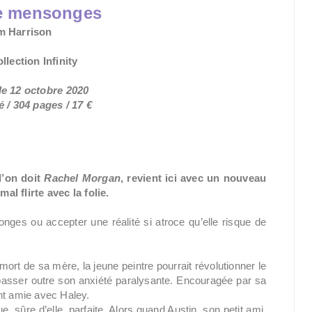
de mensonges
m Harrison
llection Infinity
le 12
octobre 2020
hé
/ 304 pages / 17 €
l’on doit
Rachel Morgan
, revient ici avec un nouveau
 flirte avec la folie.
onges ou accepter une réalité si atroce qu’elle risque de
rt de sa mère, la jeune peintre pourrait révolutionner le
e passer outre son anxiété paralysante. Encouragée par sa
nt amie avec Haley.
, sûre d’elle, parfaite. Alors quand Austin, son petit ami,