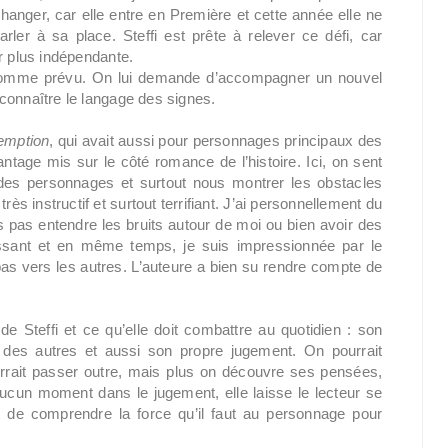
hanger, car elle entre en Première et cette année elle ne
ler à sa place. Steffi est prête à relever ce défi, car
nir plus indépendante.
 comme prévu. On lui demande d’accompagner un nouvel
à connaître le langage des signes.
emption
, qui avait aussi pour personnages principaux des
tage mis sur le côté romance de l’histoire. Ici, on sent
des personnages et surtout nous montrer les obstacles
 très instructif et surtout terrifiant. J’ai personnellement du
s pas entendre les bruits autour de moi ou bien avoir des
oissant et en même temps, je suis impressionnée par le
as vers les autres. L’auteure a bien su rendre compte de
 Steffi et ce qu’elle doit combattre au quotidien : son
t des autres et aussi son propre jugement. On pourrait
 pourrait passer outre, mais plus on découvre ses pensées,
aucun moment dans le jugement, elle laisse le lecteur se
et de comprendre la force qu’il faut au personnage pour