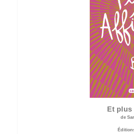
Et plus 
de Sa
Éditio