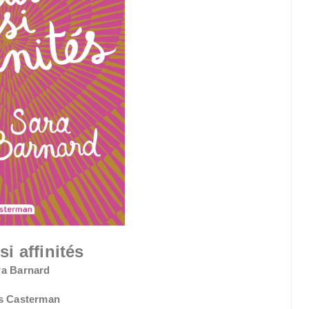
si affinités
ra Barnard
ns Casterman