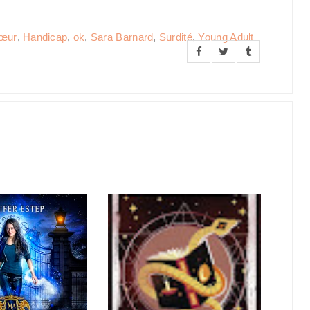
cœur
,
Handicap
,
ok
,
Sara Barnard
,
Surdité
,
Young Adult