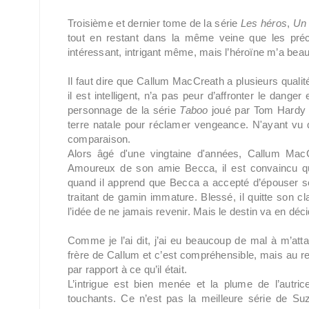
Troisième et dernier tome de la série
Les héros
,
Un 
tout en restant dans la même veine que les précé
intéressant, intrigant même, mais l’héroïne m’a be
Il faut dire que Callum MacCreath a plusieurs quali
il est intelligent, n’a pas peur d’affronter le danger
personnage de la série
Taboo
joué par Tom Hardy (
terre natale pour réclamer vengeance. N'ayant vu q
comparaison.
Alors âgé d'une vingtaine d'années, Callum MacC
Amoureux de son amie Becca, il est convaincu qu’u
quand il apprend que Becca a accepté d’épouser son 
traitant de gamin immature. Blessé, il quitte son 
l’idée de ne jamais revenir. Mais le destin va en déc
Comme je l’ai dit, j’ai eu beaucoup de mal à m’attac
frère de Callum et c’est compréhensible, mais au retou
par rapport à ce qu’il était.
L’intrigue est bien menée et la plume de l’autr
touchants. Ce n’est pas la meilleure série de Su