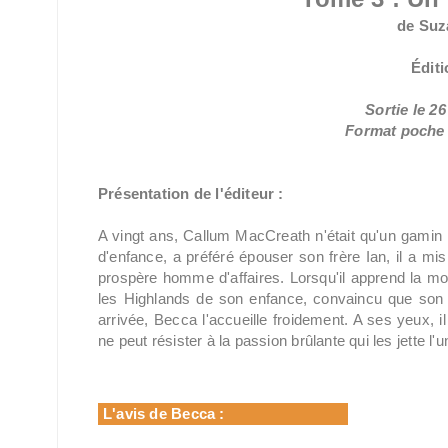
de Suz
Éditi
Sortie le 2
Format poche /
Présentation de l'éditeur :
A vingt ans, Callum MacCreath n'était qu'un gamin i
d'enfance, a préféré épouser son frère Ian, il a mi
prospère homme d'affaires. Lorsqu'il apprend la mort
les Highlands de son enfance, convaincu que son f
arrivée, Becca l'accueille froidement. A ses yeux, il
ne peut résister à la passion brûlante qui les jette l'un
L'avis de Becca :