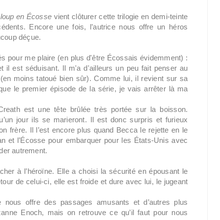
loup en Écosse
vient clôturer cette trilogie en demi-teinte
dents. Encore une fois, l’autrice nous offre un héros
aucoup déçue.
tés pour me plaire (en plus d'être Écossais évidemment) :
 et il est séduisant. Il m'a d'ailleurs un peu fait penser au
en moins tatoué bien sûr). Comme lui, il revient sur sa
ue le premier épisode de la série, je vais arrêter là ma
reath est une tête brûlée très portée sur la boisson.
n jour ils se marieront. Il est donc surpris et furieux
frère. Il l’est encore plus quand Becca le rejette en le
clan et l’Écosse pour embarquer pour les États-Unis avec
ider autrement.
her à l’héroïne. Elle a choisi la sécurité en épousant le
r de celui-ci, elle est froide et dure avec lui, le jugeant
ice nous offre des passages amusants et d’autres plus
zanne Enoch, mais on retrouve ce qu’il faut pour nous