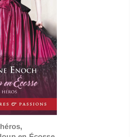
 héros,
 loup en Écosse