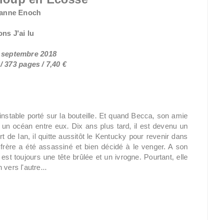
anne Enoch
ons J'ai lu
6 septembre 2018
 373 pages / 7,40 €
nstable porté sur la bouteille. Et quand Becca, son amie
s un océan entre eux. Dix ans plus tard, il est devenu un
 de Ian, il quitte aussitôt le Kentucky pour revenir dans
rère a été assassiné et bien décidé à le venger. A son
 est toujours une tête brûlée et un ivrogne. Pourtant, elle
 vers l'autre...