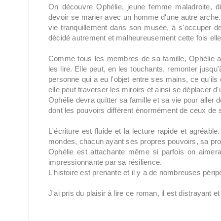
On découvre Ophélie, jeune femme maladroite, dis
devoir se marier avec un homme d'une autre arche. C
vie tranquillement dans son musée, à s'occuper des
décidé autrement et malheureusement cette fois elle 
Comme tous les membres de sa famille, Ophélie a un 
les lire. Elle peut, en les touchants, remonter jusq
personne qui a eu l'objet entre ses mains, ce qu'ils o
elle peut traverser les miroirs et ainsi se déplacer d'u
Ophélie devra quitter sa famille et sa vie pour aller
dont les pouvoirs diffèrent énormément de ceux de 
L'écriture est fluide et la lecture rapide et agréabl
mondes, chacun ayant ses propres pouvoirs, sa prop
Ophélie est attachante même si parfois on aimerait
impressionnante par sa résilience.
L'histoire est prenante et il y a de nombreuses périp
J'ai pris du plaisir à lire ce roman, il est distrayant e