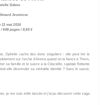
stelle Dabos
llimard Jeunesse
e 11 mai 2016
/ 608 pages / 8,65 €
 Ophélie cache des dons singuliers : elle peut lire le
aisiblement sur l'arche d'Anima quand on la fiance à Thorn,
er sa famille et le suivre à la Citacielle, capitale flottante
doit-elle dissimuler sa véritable identité ? Sans le savoir,
s, je me suis enfin lancée et j'ai pu découvrir cette saga