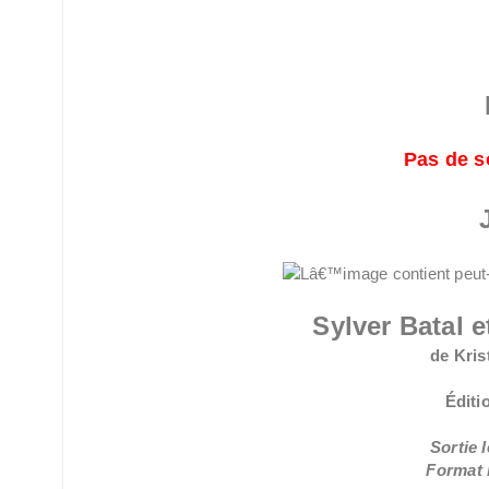
Pas de s
Sylver Batal e
de Kris
Éditi
Sortie l
Format 