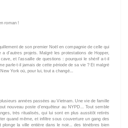
en roman !
nquillement de son premier Noël en compagnie de celle qui
 a d'autres projets. Malgré les protestations de Hopper,
ve, et l'assaille de questions : pourquoi le shérif a-t-il
 parle-t-il jamais de cette période de sa vie ? Et malgré
 New York où, pour lui, tout a changé...
plusieurs années passées au Vietnam. Une vie de famille
 tout nouveau poste d'enquêteur au NYPD... Tout semble
ges, très ritualisés, qui lui sont en plus aussitôt retirés
ter quand même, et infiltre sous couverture un gang des
longe la ville entière dans le noir... des ténèbres bien