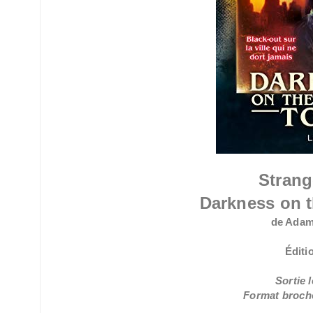
Strang
Darkness on 
de Adam
Éditi
Sortie l
Format broché