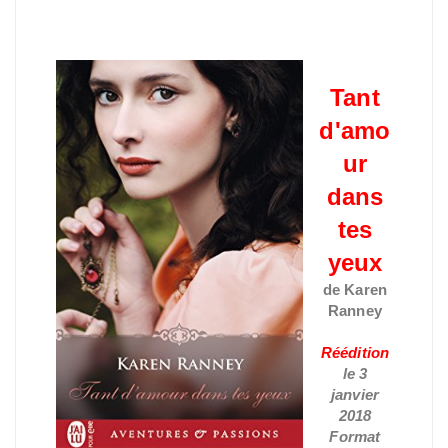
Tant
d'amo
ur
dans
tes
yeux
de Karen
Ranney
Réédition
le 3
janvier
2018
Format