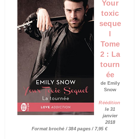
Your
toxic
seque
l
Tome
2 : La
tourn
ée
de Emily
Snow
Réédition
le 31
janvier
2018
Format broché / 384 pages / 7,95 €