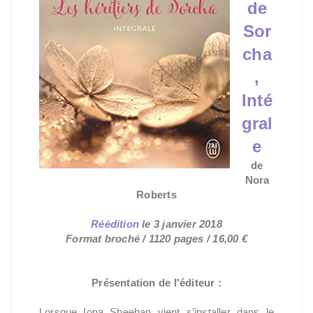
de
Sor
cha
,
Inté
gral
e
de
Nora
Roberts
Réédition
le
3 janvier 2018
Format broché / 1120 pages / 16,00 €
Présentation de l'éditeur :
Lorsque Iona Sheehan vient s’installer dans le