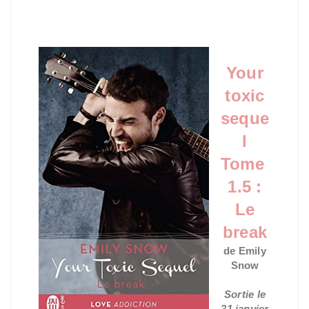
Your
toxic
seque
l
Tome
1.5 :
Le
break
de Emily
Snow
Sortie le
31 janvier