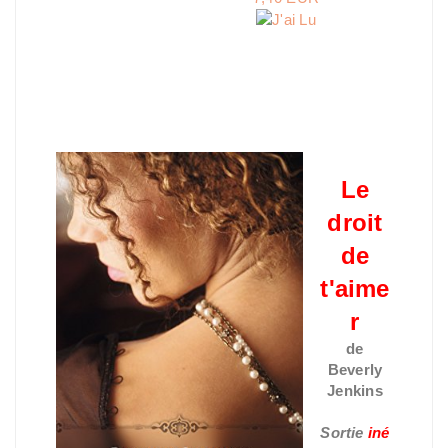
Le
droit
de
t'aime
r
de
Beverly
Jenkins
Sortie
iné