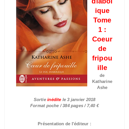
diabol
ique
Tome
1 :
Coeur
de
fripou
ille
de
Katharine
Ashe
Sortie
inédite
le
3 janvier 2018
Format poche / 384 pages / 7,40 €
Présentation de l'éditeur :