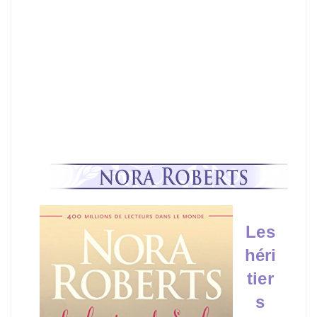
Les
héri
tier
s