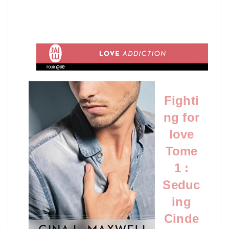
Fighti
ng for
love
Tome
1 :
Seduc
ing
Cinde