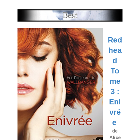
Red
hea
d
To
me
3 :
Eni
vré
e
de
Alice