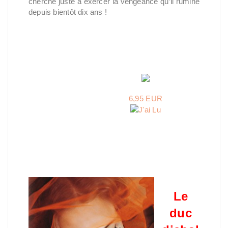
cherche juste à exercer la vengeance qu’il rumine
depuis bientôt dix ans !
6,95 EUR
Le
duc