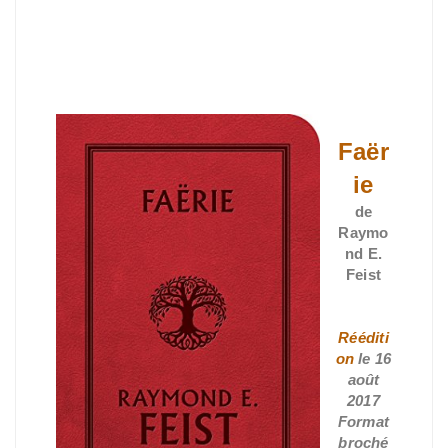
Faër
ie
de
Raymo
nd E.
Feist
Rééditi
on
le 16
août
2017
Format
broché