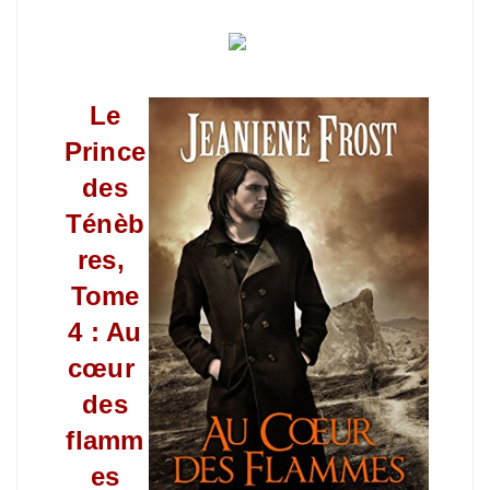
Le
Prince
des
Ténèb
res,
Tome
4 : Au
cœur
des
flamm
es