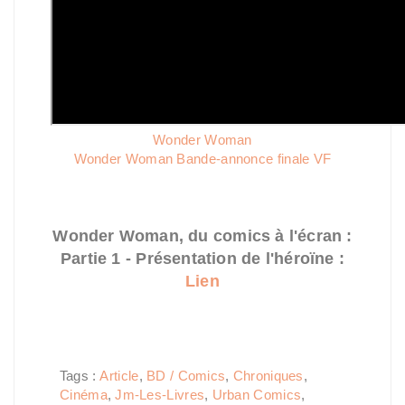
Wonder Woman
Wonder Woman Bande-annonce finale VF
Wonder Woman, du comics à l'écran :
Partie 1 - Présentation de l'héroïne :
Lien
Tags :
Article
,
BD / Comics
,
Chroniques
,
Cinéma
,
Jm-Les-Livres
,
Urban Comics
,