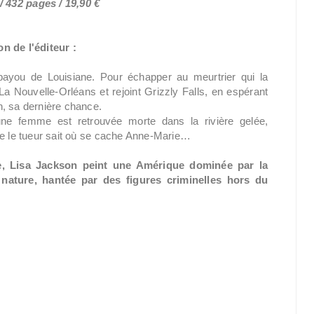
 432 pages / 19,90 €
n de l'éditeur :
you de Louisiane. Pour échapper au meurtrier qui la
a Nouvelle-Orléans et rejoint Grizzly Falls, en espérant
n, sa dernière chance.
une femme est retrouvée morte dans la rivière gelée,
ue le tueur sait où se cache Anne-Marie…
ue, Lisa Jackson peint une Amérique dominée par la
a nature, hantée par des figures criminelles hors du