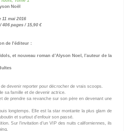
 Idols, Tome 1
lyson Noël
e 11 mai 2016
 406 pages / 15,90 €
n de l'éditeur :
 Idols, et nouveau roman d’Alyson Noel, l’auteur de la
dultes
 de devenir reporter pour décrocher de vrais scoops.
e sa famille et de devenir actrice.
 et de prendre sa revanche sur son père en devenant une
uis longtemps. Elle est la star montante la plus glam de
uboutin et surtout d’enfouir son passé.
n. Sur l’invitation d’un VIP des nuits californiennes, ils
bing.