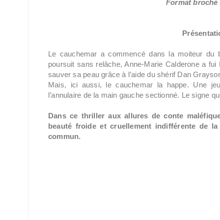
Format broché /
Présentatio
Le cauchemar a commencé dans la moiteur du ba
poursuit sans relâche, Anne-Marie Calderone a fui L
sauver sa peau grâce à l’aide du shérif Dan Grayso
Mais, ici aussi, le cauchemar la happe. Une je
l’annulaire de la main gauche sectionné. Le signe q
Dans ce thriller aux allures de conte maléfiq
beauté froide et cruellement indifférente de l
commun.