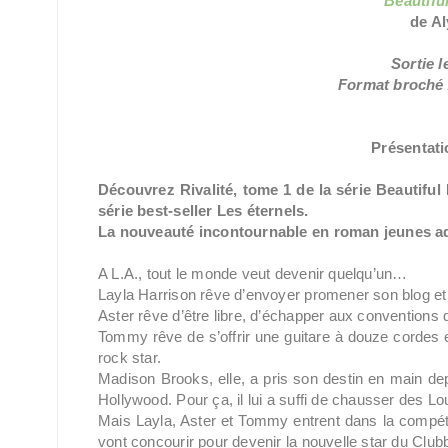
Beautiful
de A
Sortie l
Format broché /
Présentatio
Découvrez Rivalité, tome 1 de la série Beautiful
série best-seller Les éternels.
La nouveauté incontournable en roman jeunes a
A L.A., tout le monde veut devenir quelqu’un…
Layla Harrison rêve d’envoyer promener son blog et
Aster rêve d’être libre, d’échapper aux conventions d
Tommy rêve de s’offrir une guitare à douze cordes
rock star.
Madison Brooks, elle, a pris son destin en main dep
Hollywood. Pour ça, il lui a suffi de chausser des Lo
Mais Layla, Aster et Tommy entrent dans la compétitio
vont concourir pour devenir la nouvelle star du Club