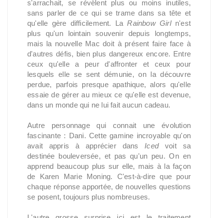
s'arrachait, se révèlent plus ou moins inutiles,
sans parler de ce qui se trame dans sa tête et
qu'elle gère difficilement. La
Rainbow Girl
n'est
plus qu'un lointain souvenir depuis longtemps,
mais la nouvelle Mac doit à présent faire face à
d'autres défis, bien plus dangereux encore. Entre
ceux qu'elle a peur d'affronter et ceux pour
lesquels elle se sent démunie, on la découvre
perdue, parfois presque apathique, alors qu'elle
essaie de gérer au mieux ce qu'elle est devenue,
dans un monde qui ne lui fait aucun cadeau.
Autre personnage qui connait une évolution
fascinante : Dani. Cette gamine incroyable qu'on
avait appris à apprécier dans
Iced
voit sa
destinée bouleversée, et pas qu'un peu. On en
apprend beaucoup plus sur elle, mais à la façon
de Karen Marie Moning. C'est-à-dire que pour
chaque réponse apportée, de nouvelles questions
se posent, toujours plus nombreuses.
L'autre grosse surprise ici est le traitement