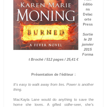
éditio
ns
Delac
orte
Press
Sortie
le 20
janvier
2015
Forma
t Broché / 512 pages / 25,41 €
Présentation de l'éditeur :
It’s easy to walk away from lies. Power is another
thing.
MacKayla Lane would do anything to save the
home she loves. A gifted
sidhe
-seer, she’s