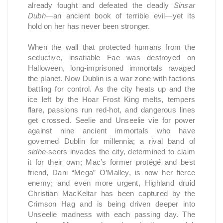
already fought and defeated the deadly
Sinsar
Dubh
—an ancient book of terrible evil—yet its
hold on her has never been stronger.
When the wall that protected humans from the
seductive, insatiable Fae was destroyed on
Halloween, long-imprisoned immortals ravaged
the planet. Now Dublin is a war zone with factions
battling for control. As the city heats up and the
ice left by the Hoar Frost King melts, tempers
flare, passions run red-hot, and dangerous lines
get crossed. Seelie and Unseelie vie for power
against nine ancient immortals who have
governed Dublin for millennia; a rival band of
sidhe
-seers invades the city, determined to claim
it for their own; Mac’s former protégé and best
friend, Dani “Mega” O’Malley, is now her fierce
enemy; and even more urgent, Highland druid
Christian MacKeltar has been captured by the
Crimson Hag and is being driven deeper into
Unseelie madness with each passing day. The