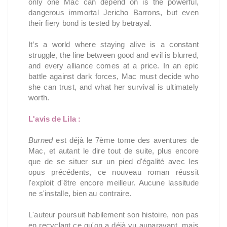
only one Mac can depend on is the powerful,
dangerous immortal Jericho Barrons, but even
their fiery bond is tested by betrayal.
It’s a world where staying alive is a constant
struggle, the line between good and evil is blurred,
and every alliance comes at a price. In an epic
battle against dark forces, Mac must decide who
she can trust, and what her survival is ultimately
worth.
L'avis de Lila :
Burned
est déjà le 7ème tome des aventures de
Mac, et autant le dire tout de suite, plus encore
que de se situer sur un pied d'égalité avec les
opus précédents, ce nouveau roman réussit
l'exploit d'être encore meilleur. Aucune lassitude
ne s'installe, bien au contraire.
L'auteur poursuit habilement son histoire, non pas
en recyclant ce qu'on a déjà vu auparavant, mais