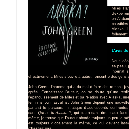
Miles Hal
d'expérien
en Alabam
possibles.
Alaska. La
follement
L'avis de
Nous déco
sa peau, 
internat 
effectivement, Miles s’ouvre à autrui, rencontre des gens 
John Green, l’homme qui a du mal à faire des romans joy
après. Connaissant l’auteur, on se doute qu’une terri
l’épanouissement de Miles et sa relation avec Alaska, une 
féminins ou masculins. John Green dépeint une nouvelle
parlant) le parcours initiatique d’adolescents confront
dans
Qui es-tu Alaska ?
, qui plaira sans doute aux fan
même, je trouve que l’auteur aborde toujours un peu la m
est toujours globalement la même, ce qui devient lassa
n’hésitez pas.