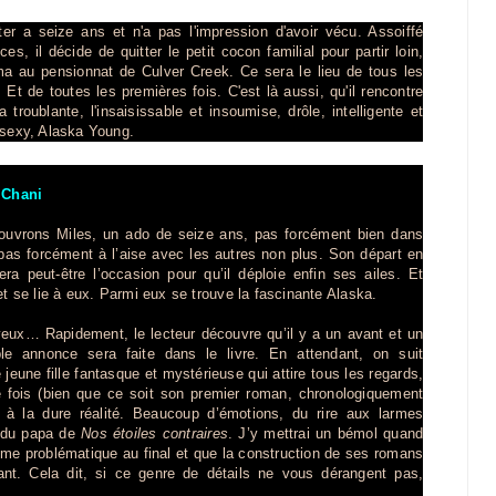
ter a seize ans et n'a pas l'impression d'avoir vécu. Assoiffé
ces, il décide de quitter le petit cocon familial pour partir loin,
a au pensionnat de Culver Creek. Ce sera le lieu de tous les
 Et de toutes les premières fois. C'est là aussi, qu'il rencontre
 troublante, l'insaisissable et insoumise, drôle, intelligente et
 sexy, Alaska Young.
 Chani
uvrons Miles, un ado de seize ans, pas forcément bien dans
pas forcément à l’aise avec les autres non plus. Son départ en
sera peut-être l’occasion pour qu’il déploie enfin ses ailes. Et
et se lie à eux. Parmi eux se trouve la fascinante Alaska.
eux… Rapidement, le lecteur découvre qu’il y a un avant et un
ble annonce sera faite dans le livre. En attendant, on suit
jeune fille fantasque et mystérieuse qui attire tous les regards,
 fois (bien que ce soit son premier roman, chronologiquement
és à la dure réalité. Beaucoup d’émotions, du rire aux larmes
s du papa de
Nos étoiles contraires
. J’y mettrai un bémol quand
ême problématique au final et que la construction de ses romans
nt. Cela dit, si ce genre de détails ne vous dérangent pas,