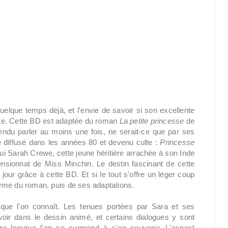
quelque temps déjà, et l'envie de savoir si son excellente
orte. Cette BD est adaptée du roman
La petite princesse
de
endu parler au moins une fois, ne serait-ce que par ses
é diffusé dans les années 80 et devenu culte :
Princesse
ui Sarah Crewe, cette jeune héritière arrachée à son Inde
ensionnat de Miss Minchin. Le destin fascinant de cette
jour grâce à cette BD. Et si le tout s'offre un léger coup
harme du roman, puis de ses adaptations.
 que l'on connaît. Les tenues portées par Sara et ses
oir dans le dessin animé, et certains dialogues y sont
re lorsque l'on se surprend à s'en souvenir. L'aspect