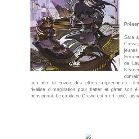
Présen
Sara a
Crewe,
jeune
Ermenga
de Lav
Néanmo
domain
son père lui envoie des lettres surprenantes : il
rivalise d'imagination pour flatter et gâter son
pensionnat. Le capitaine Crewe est mort ruiné, laissa