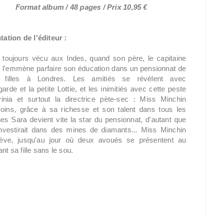
Format album / 48 pages / Prix 10,95 €
tation de l'éditeur :
 toujours vécu aux Indes, quand son père, le capitaine
 l'emmène parfaire son éducation dans un pensionnat de
s filles à Londres. Les amitiés se révèlent avec
rde et la petite Lottie, et les inimitiés avec cette peste
inia et surtout la directrice pète-sec : Miss Minchin
ins, grâce à sa richesse et son talent dans tous les
es Sara devient vite la star du pensionnat, d'autant que
 investirait dans des mines de diamants... Miss Minchin
 élève, jusqu'au jour où deux avoués se présentent au
nt sa fille sans le sou.