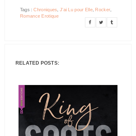
Tags :
Chroniques
,
J'ai Lu pour Elle
,
Rocker
,
Romance Erotique
RELATED POSTS: