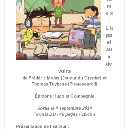
m
e 3
:
L'a
pp
el
au
x
de
voirs
de Frédéric Molas (Joueur du Grenier) et
Thomas Tuybens (Piratesourcil)
Éditions Hugo et Compagnie
Sortie le 4 septembre 2014
Format BD / 48 pages / 10,45 €
Présentation de l'éditeur :