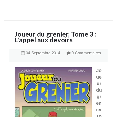
Joueur du grenier, Tome 3 :
L'appel aux devoirs
04
Septembre
2014
0 Commentaires
Jo
ue
ur
du
gr
en
ier
To