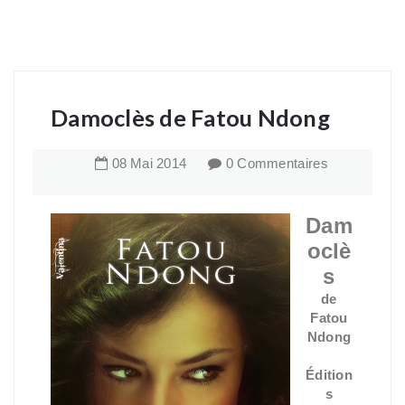
Damoclès de Fatou Ndong
08
Mai
2014
0 Commentaires
Dam
oclè
s
de
Fatou
Ndong
Édition
s