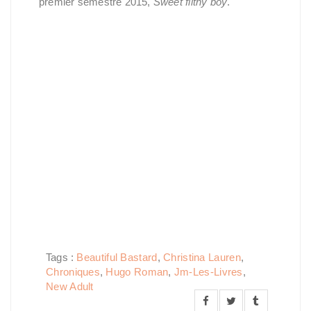
premier semestre 2015,
Sweet filthy boy
.
Tags :
Beautiful Bastard
,
Christina Lauren
,
Chroniques
,
Hugo Roman
,
Jm-Les-Livres
,
New Adult