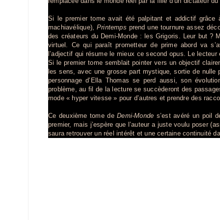
remplacée dans le monde réel par la fille d’un dictateur du
Si le premier tome avait été palpitant et addictif grâce 
machiavélique),
Printemps
prend une tournure assez déconc
des créateurs du Demi-Monde : les Grigoris. Leur but ? M
virtuel. Ce qui paraît prometteur de prime abord va s’avé
l’adjectif qui résume le mieux ce second opus. Le lecteur
Si le premier tome semblait pointer vers un objectif clair
les sens, avec une grosse part mystique, sortie de nulle 
personnage d’Ella Thomas se perd aussi, son évolution 
problème, au fil de la lecture se succèderont des passages
mode « hyper vitesse » pour d’autres et prendre des racco
Ce deuxième tome de
Demi-Monde
s’est avéré un poil d
premier, mais j’espère que l’auteur a juste voulu poser (as
saura retrouver un réel intérêt et une certaine continuité da