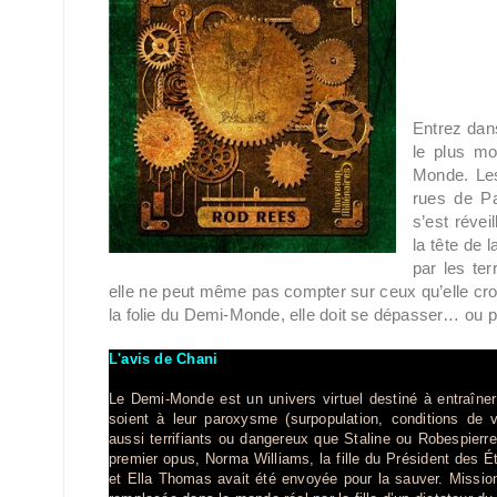
Entrez dan
le plus mo
Monde. Les
rues de Pa
s’est révei
la tête de 
par les ter
elle ne peut même pas compter sur ceux qu’elle croya
la folie du Demi-Monde, elle doit se dépasser… ou pé
L'avis de Chani
Le Demi-Monde est un univers virtuel destiné à entraîner
soient à leur paroxysme (surpopulation, conditions de 
aussi terrifiants ou dangereux que Staline ou Robespierre
premier opus, Norma Williams, la fille du Président des 
et Ella Thomas avait été envoyée pour la sauver. Missi