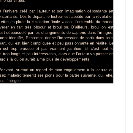
 monde virtuel.
à l’univers créé par l’auteur et son imagination débordante (et
ertante. Dès le départ, le lecteur est appâté par la révélation
ettre en place la « solution finale » dans l’ensemble du monde
rer en fait très obscur et brouillon. D’ailleurs, brouillon est
 est déboussolé par les changements de cap pris dans l’intrigue.
ement identifié, Printemps donne l’impression de partir dans tous
part, qui est bien compliquée et peu passionnante en réalité. Le
est trop brusque et pas vraiment justifiée. Et c’est tout le
 trop longs et peu intéressants, alors que l’auteur va passer en
urcis là où on aurait aimé plus de développements.
écevant, surtout au regard de mon engouement à la lecture du
sez maladroitement) ses pions pour la partie suivante, qui, elle,
ns l’intrigue.