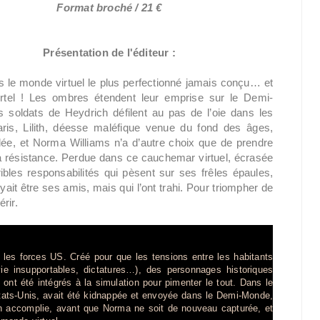
Format broché / 21 €
Présentation de l'éditeur :
s le monde virtuel le plus perfectionné jamais conçu… et
rtel ! Les ombres étendent leur emprise sur le Demi-
 soldats de Heydrich défilent au pas de l’oie dans les
ris, Lilith, déesse maléfique venue du fond des âges,
llée, et Norma Williams n’a d’autre choix que de prendre
la résistance. Perdue dans ce cauchemar virtuel, écrasée
ribles responsabilités qui pèsent sur ses frêles épaules,
it être ses amis, mais qui l’ont trahi. Pour triompher de
rir.
 les forces US. Créé pour que les tensions entre les habitants
vie insupportables, dictatures…), des personnages historiques
 ont été intégrés à la simulation pour pimenter le tout. Dans le
États-Unis, avait été kidnappée et envoyée dans le Demi-Monde,
on accomplie, avant que Norma ne soit de nouveau capturée, et