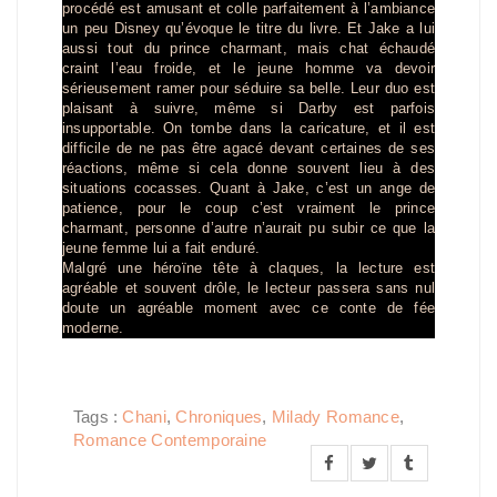
procédé est amusant et colle parfaitement à l’ambiance
un peu Disney qu’évoque le titre du livre. Et Jake a lui
aussi tout du prince charmant, mais chat échaudé
craint l’eau froide, et le jeune homme va devoir
sérieusement ramer pour séduire sa belle. Leur duo est
plaisant à suivre, même si Darby est parfois
insupportable. On tombe dans la caricature, et il est
difficile de ne pas être agacé devant certaines de ses
réactions, même si cela donne souvent lieu à des
situations cocasses. Quant à Jake, c’est un ange de
patience, pour le coup c’est vraiment le prince
charmant, personne d’autre n’aurait pu subir ce que la
jeune femme lui a fait enduré.
Malgré une héroïne tête à claques, la lecture est
agréable et souvent drôle, le lecteur passera sans nul
doute un agréable moment avec ce conte de fée
moderne.
Tags :
Chani
,
Chroniques
,
Milady Romance
,
Romance Contemporaine