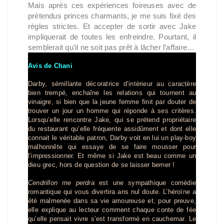
Mais après ces expériences foireuses avec de
prétendus princes charmants, je me suis fixé des
règles strictes. Et accepter de sortir avec Jake
impliquerait de toutes les enfreindre. Pourtant, il
semblerait qu’il ne soit pas prêt à lâcher l’affaire…
Avis de Chani
Darby, sémillante décoratrice d’intérieur au caractère
bien trempé, enchaîne les relations qui tournent au
vinaigre, si bien que la jeune femme finit par douter de
trouver un jour un homme qui réponde à ses critères.
Lorsqu’elle rencontre Jake, qui se prétend propriétaire
du restaurant qu’elle fréquente assidûment et dont elle
connait le véritable patron, Darby voit en lui un play-boy
malhonnête qui essaye de se faire mousser pour
l’impressionner. Et même si Jake est beau comme un
dieu grec, hors de question de se laisser berner !
Cendrillon me perdra
est une sympathique comédie
romantique qui vous divertira ans nul doute. L’héroïne a
été malmenée dans sa vie amoureuse et, pour preuve,
elle explique au lecteur comment chaque conte de fée
qu’elle pensait vivre s’est transformé en cauchemar. Le