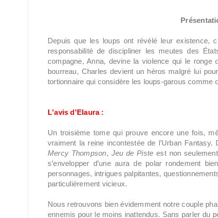
Présentatio
Depuis que les loups ont révélé leur existence, c
responsabilité de discipliner les meutes des Éta
compagne, Anna, devine la violence qui le ronge de
bourreau, Charles devient un héros malgré lui pour
tortionnaire qui considère les loups-garous comme d
L'avis d'Elaura :
Un troisième tome qui prouve encore une fois, mê
vraiment la reine incontestée de l’Urban Fantasy. 
Mercy Thompson
,
Jeu de Piste
est non seulement u
s’envelopper d’une aura de polar rondement bie
personnages, intrigues palpitantes, questionnements 
particulièrement vicieux.
Nous retrouvons bien évidemment notre couple phare,
ennemis pour le moins inattendus. Sans parler du p