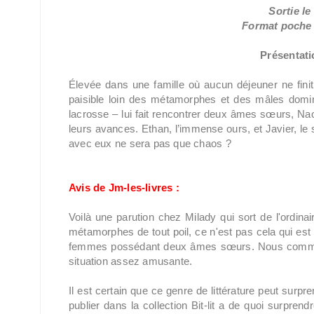
Sortie le 
Format poche /
Présentatio
Élevée dans une famille où aucun déjeuner ne fini
paisible loin des métamorphes et des mâles domin
lacrosse – lui fait rencontrer deux âmes sœurs, Nao
leurs avances. Ethan, l’immense ours, et Javier, le s
avec eux ne sera pas que chaos ?
Avis de Jm-les-livres :
Voilà une parution chez Milady qui sort de l'ordina
métamorphes de tout poil, ce n'est pas cela qui est 
femmes possédant deux âmes sœurs. Nous comme
situation assez amusante.
Il est certain que ce genre de littérature peut surpren
publier dans la collection Bit-lit a de quoi surpre