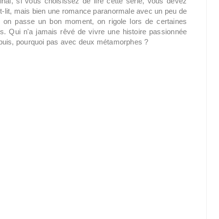
inal, si vous choisissez de lire cette série, vous devez
 bit-lit, mais bien une romance paranormale avec un peu de
 on passe un bon moment, on rigole lors de certaines
es. Qui n'a jamais rêvé de vivre une histoire passionnée
uis, pourquoi pas avec deux métamorphes ?