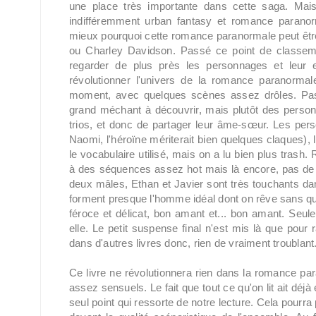
une place très importante dans cette saga. Mai
indifféremment urban fantasy et romance paranor
mieux pourquoi cette romance paranormale peut ê
ou Charley Davidson. Passé ce point de classeme
regarder de plus près les personnages et leur 
révolutionner l'univers de la romance paranormal
moment, avec quelques scènes assez drôles. Pas 
grand méchant à découvrir, mais plutôt des perso
trios, et donc de partager leur âme-sœur. Les pe
Naomi, l'héroïne mériterait bien quelques claques),
le vocabulaire utilisé, mais on a lu bien plus trash.
à des séquences assez hot mais là encore, pas de q
deux mâles, Ethan et Javier sont très touchants dans
forment presque l'homme idéal dont on rêve sans que 
féroce et délicat, bon amant et... bon amant. Seule
elle. Le petit suspense final n'est mis là que pour
dans d'autres livres donc, rien de vraiment troublant
Ce livre ne révolutionnera rien dans la romance par
assez sensuels. Le fait que tout ce qu'on lit ait déjà 
seul point qui ressorte de notre lecture. Cela pourra