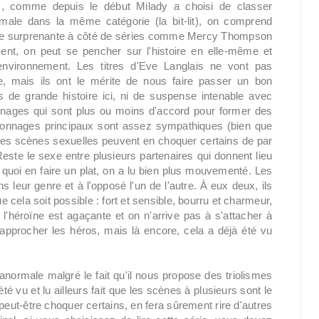
s, comme depuis le début Milady a choisi de classer
male dans la même catégorie (la bit-lit), on comprend
tre surprenante à côté de séries comme Mercy Thompson
nt, on peut se pencher sur l'histoire en elle-même et
environnement. Les titres d'Eve Langlais ne vont pas
e, mais ils ont le mérite de nous faire passer un bon
de grande histoire ici, ni de suspense intenable avec
nnages qui sont plus ou moins d'accord pour former des
rsonnages principaux sont assez sympathiques (bien que
 les scènes sexuelles peuvent en choquer certains de par
 Reste le sexe entre plusieurs partenaires qui donnent lieu
uoi en faire un plat, on a lu bien plus mouvementé. Les
 leur genre et à l'opposé l'un de l'autre. À eux deux, ils
cela soit possible : fort et sensible, bourru et charmeur,
 l'héroïne est agaçante et on n'arrive pas à s'attacher à
 rapprocher les héros, mais là encore, cela a déjà été vu
.
anormale malgré le fait qu'il nous propose des triolismes
été vu et lu ailleurs fait que les scènes à plusieurs sont le
 peut-être choquer certains, en fera sûrement rire d'autres