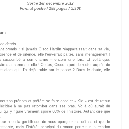
Sortie 1er décembre 2012
Format poche / 288 pages / 5,90€
ur :
son destin…
tant promis : si jamais Cisco Hardin réapparaissait dans sa vie,
bsence et de silence, elle l’enverrait paître, sans ménagement !
 a succombé à son charme – encore une fois. Et voilà que,
tin s’acharne sur elle ! Certes, Cisco a juré de rester auprès de
re alors qu’il l’a déjà trahie par le passé ? Dans le doute, elle
as son prénom et préfère se faire appeler « Kid » est de retour
décidée à ne pas retomber dans ses bras. Voilà où aurait dû
i qui y figure vraiment spoile 80% de l’histoire. Autant dire que
.
diteur a eu la gentillesse de nous épargner les détails et que le
ssante, mais l’intérêt principal du roman porte sur la relation