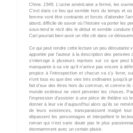
Chine. 1949. L'usine américaine a fermé, les ouvrier
C'est dans ce lieu qui semble hors du temps et où
femme vont être contraints et forcés d'attendre l'ar
abord, difficile de savoir où l'histoire va porter les
sous-tend le récit dès le début et semble conduire t
Carl pourrait bien avoir un rôle clé dans ce dénouem
Ce qui peut rendre cette lecture un peu déroutante vo
apportée par l'auteur à la description des pensées d
s'interroge à plusieurs reprises sur ce que peut 
manquante à sa vie qu'il n'arrive pas encore à défi
propice à l'introspection et chacun va s'y livrer, 
n'ont tous eu que des vies très ordinaires jusqu'à p
fait d'eux des êtres hors du commun, et comme ils 
monde extérieur ne vient pimenter les choses. P
l'impression d'assister à une pièce de théâtre où l
donner à leur vie d'aujourd'hui alors qu'ils se remé
de leurs existences, transparaissent malgré tou
dépassent les personnages et interpellent le lecteur 
roman qui n'est sans doute pas le plus passionnan
étonnamment avec un certain plaisir.