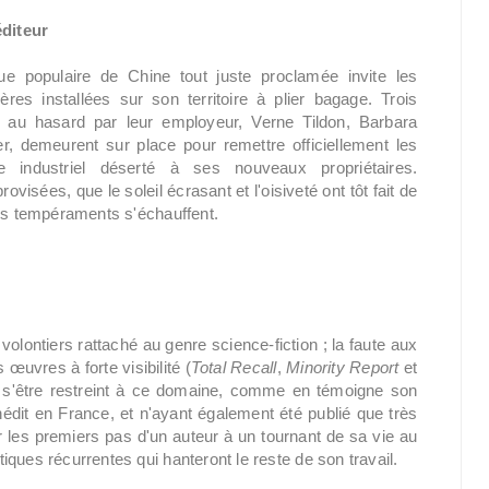
éditeur
ue populaire de Chine tout juste proclamée invite les
res installées sur son territoire à plier bagage. Trois
s au hasard par leur employeur, Verne Tildon, Barbara
er, demeurent sur place pour remettre officiellement les
 industriel déserté à ses nouveaux propriétaires.
sées, que le soleil écrasant et l'oisiveté ont tôt fait de
les tempéraments s'échauffent.
 volontiers rattaché au genre science-fiction ; la faute aux
uvres à forte visibilité (
Total Recall
,
Minority Report
et
 de s'être restreint à ce domaine, comme en témoigne son
nédit en France, et n'ayant également été publié que très
 les premiers pas d'un auteur à un tournant de sa vie au
ques récurrentes qui hanteront le reste de son travail.