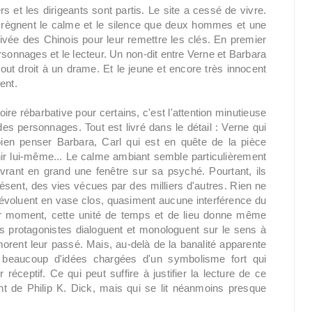
s et les dirigeants sont partis. Le site a cessé de vivre.
 règnent le calme et le silence que deux hommes et une
rivée des Chinois pour leur remettre les clés. En premier
 personnages et le lecteur. Un non-dit entre Verne et Barbara
out droit à un drame. Et le jeune et encore très innocent
ent.
ire rébarbative pour certains, c'est l'attention minutieuse
es personnages. Tout est livré dans le détail : Verne qui
bien penser Barbara, Carl qui est en quête de la pièce
nir lui-même... Le calme ambiant semble particulièrement
ouvrant en grand une fenêtre sur sa psyché. Pourtant, ils
résent, des vies vécues par des milliers d'autres. Rien ne
évoluent en vase clos, quasiment aucune interférence du
ar moment, cette unité de temps et de lieu donne même
es protagonistes dialoguent et monologuent sur le sens à
morent leur passé. Mais, au-delà de la banalité apparente
t beaucoup d'idées chargées d'un symbolisme fort qui
réceptif. Ce qui peut suffire à justifier la lecture de ce
t de Philip K. Dick, mais qui se lit néanmoins presque