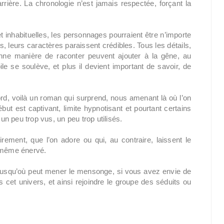
rrière. La chronologie n’est jamais respectée, forçant la
t inhabituelles, les personnages pourraient être n’importe
es, leurs caractères paraissent crédibles. Tous les détails,
onne manière de raconter peuvent ajouter à la gêne, au
le se soulève, et plus il devient important de savoir, de
ord, voilà un roman qui surprend, nous amenant là où l’on
but est captivant, limite hypnotisant et pourtant certains
n peu trop vus, un peu trop utilisés.
oirement, que l’on adore ou qui, au contraire, laissent le
s même énervé.
r jusqu’où peut mener le mensonge, si vous avez envie de
 cet univers, et ainsi rejoindre le groupe des séduits ou