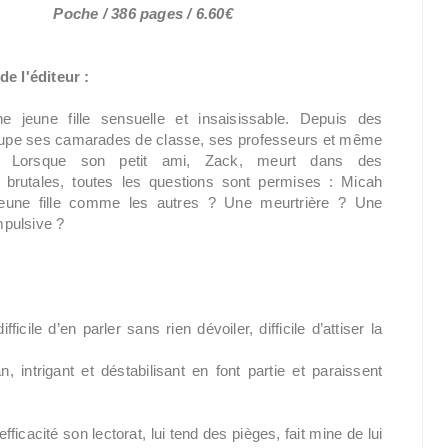
Poche
/ 386 pages /
6.60€
de l'éditeur :
e jeune fille sensuelle et insaisissable. Depuis des
dupe ses camarades de classe, ses professeurs et même
. Lorsque son petit ami, Zack, meurt dans des
 brutales, toutes les questions sont permises : Micah
 jeune fille comme les autres ? Une meurtrière ? Une
pulsive ?
ficile d’en parler sans rien dévoiler, difficile d’attiser la
 intrigant et déstabilisant en font partie et paraissent
fficacité son lectorat, lui tend des pièges, fait mine de lui