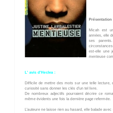
Présentation 
Micah est un
années, elle 
ses parents
circonstances
est-elle une
menteuse com
L' avis d'Heclea :
Difficile de mettre des mots sur une telle lecture, dif
curiosité sans donner les clés d’un tel livre.
De nombreux adjectifs pourraient décrire ce roman,
même évidents une fois la dernière page refermée.
L’auteure ne laisse rien au hasard, elle balade avec e