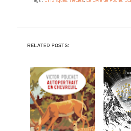
Tags :
Chroniques
,
Heclea
,
Le Livre de Poche
,
Sci
RELATED POSTS: