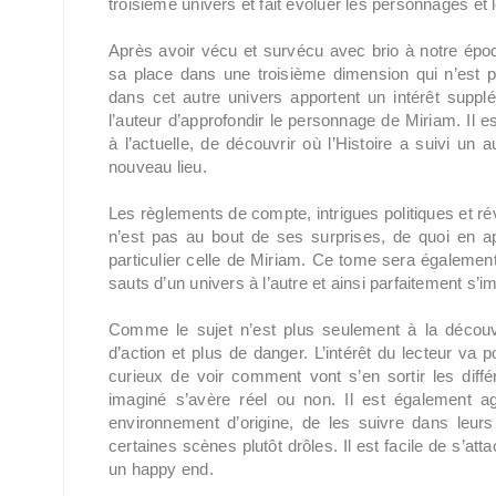
troisième univers et fait évoluer les personnages et l
Après avoir vécu et survécu avec brio à notre épo
sa place dans une troisième dimension qui n’est
dans cet autre univers apportent un intérêt supp
l’auteur d’approfondir le personnage de Miriam. Il 
à l’actuelle, de découvrir où l’Histoire a suivi un
nouveau lieu.
Les règlements de compte, intrigues politiques et révé
n’est pas au bout de ses surprises, de quoi en app
particulier celle de Miriam. Ce tome sera égaleme
sauts d’un univers à l’autre et ainsi parfaitement s’i
Comme le sujet n’est plus seulement à la découve
d’action et plus de danger. L’intérêt du lecteur va p
curieux de voir comment vont s’en sortir les diffé
imaginé s’avère réel ou non. Il est également ag
environnement d’origine, de les suivre dans leurs
certaines scènes plutôt drôles. Il est facile de s’att
un happy end.