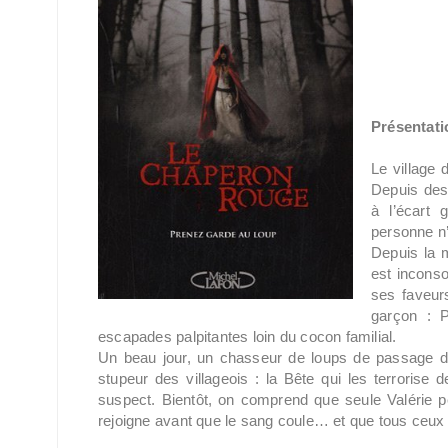
Présentati
Le village
Depuis des 
à l’écart 
personne n’
Depuis la m
est inconso
ses faveur
garçon : P
escapades palpitantes loin du cocon familial.
Un beau jour, un chasseur de loups de passage dans
stupeur des villageois : la Bête qui les terrorise
suspect. Bientôt, on comprend que seule Valérie peu
rejoigne avant que le sang coule… et que tous ceux 