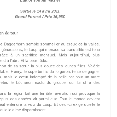
Editions Albin Michel
Sortie le 14 avril 2011
Grand Format / Prix 15,95€
on éditeur
 de Daggerhorn semble sommeiller au creux de la vallée.
générations, le Loup qui menace sa tranquillité est tenu
grâce à un sacrifice mensuel. Mais aujourd’hui, plus
est à l’abri. Et la peur rôde…
ort de sa sœur, la plus douce des jeunes filles, Valérie
lable. Henry, le superbe fils du forgeron, tente de gagner
s, mais le cœur indompté de la belle bat pour un autre
eter, le bûcheron exclu du groupe, qui lui offre des
 la région fait une terrible révélation qui provoque la
 depuis des années vit parmi eux. Tout le monde devient
t entendre la voix du Loup. Et celui-ci exige qu’elle le
qu’elle aime disparaissent.