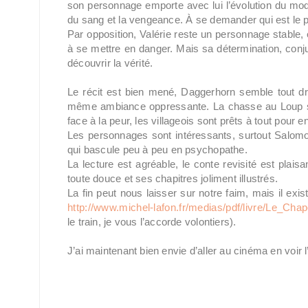
son personnage emporte avec lui l’évolution du mode 
du sang et la vengeance. À se demander qui est le 
Par opposition, Valérie reste un personnage stable, e
à se mettre en danger. Mais sa détermination, conju
découvrir la vérité.
Le récit est bien mené, Daggerhorn semble tout dro
même ambiance oppressante. La chasse au Loup s’o
face à la peur, les villageois sont prêts à tout pour 
Les personnages sont intéressants, surtout Salom
qui bascule peu à peu en psychopathe.
La lecture est agréable, le conte revisité est plaisa
toute douce et ses chapitres joliment illustrés.
La fin peut nous laisser sur notre faim, mais il exist
http://www.michel-lafon.fr/medias/pdf/livre/Le_Ch
le train, je vous l’accorde volontiers).
J’ai maintenant bien envie d’aller au cinéma en voir