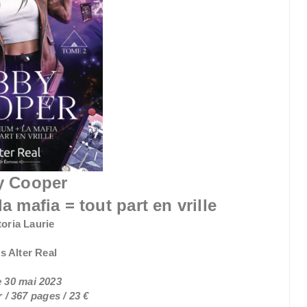
y Cooper
 mafia = tout part en vrille
toria Laurie
s Alter Real
e 30 mai 2023
 / 367
pages / 23 €