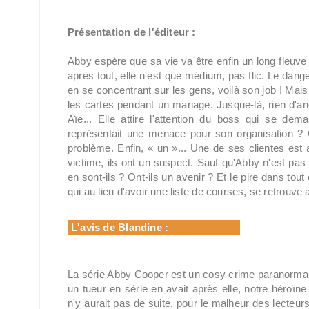
Présentation de l'éditeur :
Abby espère que sa vie va être enfin un long fleuve 
après tout, elle n'est que médium, pas flic. Le danger
en se concentrant sur les gens, voilà son job ! Mais 
les cartes pendant un mariage. Jusque-là, rien d'ano
Aïe... Elle attire l'attention du boss qui se dema
représentait une menace pour son organisation ? Ou 
problème. Enfin, « un »... Une de ses clientes est a
victime, ils ont un suspect. Sauf qu'Abby n'est pas 
en sont-ils ? Ont-ils un avenir ? Et le pire dans tou
qui au lieu d'avoir une liste de courses, se retrouve
L'avis de Blandine :
La série Abby Cooper est un cosy crime paranormal.
un tueur en série en avait après elle, notre héroïne 
n'y aurait pas de suite, pour le malheur des lecteur