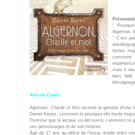
Présentati
" Pourquo
Algernon, 
" C'est pa
autobiogra
textes maj
comment D
expérience
mais il nou
bien faill
témoignage 
Avis de Chani :
Algernon, Charlie et Moi
raconte la genèse d’une 
Daniel Keyes, comment et pourquoi elle hante toujours
l’homme que le lecteur va découvrir, comment ce qu’
ses personnages et de son histoire.
Âgé de 17 ans au début de l’essai, tiraillé entre son