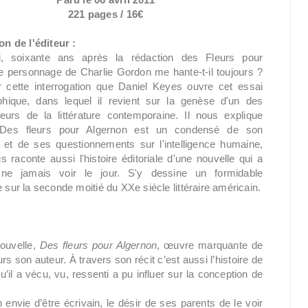
221 pages / 16€
on de l'éditeur :
i, soixante ans après la rédaction des Fleurs pour
le personnage de Charlie Gordon me hante-t-il toujours ?
r cette interrogation que Daniel Keyes ouvre cet essai
phique, dans lequel il revient sur la genèse d'un des
eurs de la littérature contemporaine. Il nous explique
es fleurs pour Algernon est un condensé de son
 et de ses questionnements sur l'intelligence humaine,
s raconte aussi l'histoire éditoriale d'une nouvelle qui a
i ne jamais voir le jour. S'y dessine un formidable
sur la seconde moitié du XXe siècle littéraire américain.
nouvelle,
Des fleurs pour Algernon
, œuvre marquante de
 son auteur. À travers son récit c’est aussi l’histoire de
il a vécu, vu, ressenti a pu influer sur la conception de
 envie d’être écrivain, le désir de ses parents de le voir