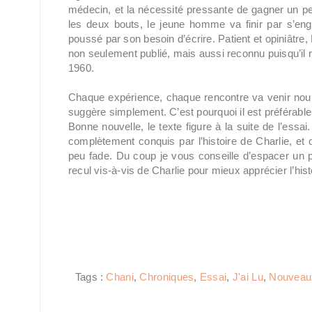
médecin, et la nécessité pressante de gagner un peu
les deux bouts, le jeune homme va finir par s’engag
poussé par son besoin d’écrire. Patient et opiniâtre, 
non seulement publié, mais aussi reconnu puisqu’il r
1960.
Chaque expérience, chaque rencontre va venir nourri
suggère simplement. C’est pourquoi il est préférable 
Bonne nouvelle, le texte figure à la suite de l’ess
complètement conquis par l’histoire de Charlie, et
peu fade. Du coup je vous conseille d’espacer un p
recul vis-à-vis de Charlie pour mieux apprécier l’his
Tags :
Chani
,
Chroniques
,
Essai
,
J'ai Lu
,
Nouveaux