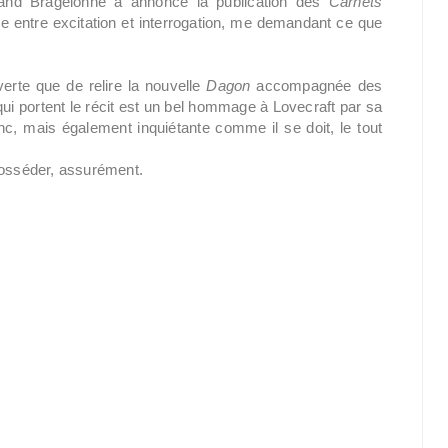
, quand Bragelonne a annoncé la publication des
Carnets
ée entre excitation et interrogation, me demandant ce que
erte que de relire la nouvelle
Dagon
accompagnée des
ui portent le récit est un bel hommage à Lovecraft par sa
nc, mais également inquiétante comme il se doit, le tout
posséder, assurément.