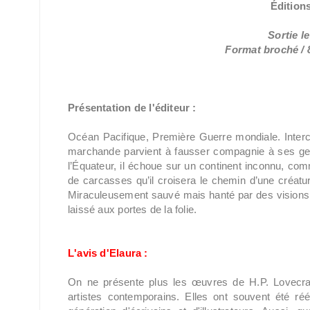
Édition
Sortie l
Format broché / 8
Présentation de l'éditeur :
Océan Pacifique, Première Guerre mondiale. Interce
marchande parvient à fausser compagnie à ses geôl
l’Équateur, il échoue sur un continent inconnu, com
de carcasses qu’il croisera le chemin d’une créat
Miraculeusement sauvé mais hanté par des visions 
laissé aux portes de la folie.
L'avis d'Elaura :
On ne présente plus les œuvres de H.P. Lovecraft
artistes contemporains. Elles ont souvent été rééd