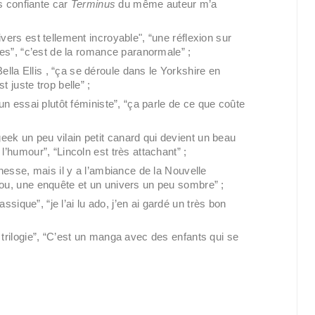
is confiante car 
Terminus 
du même auteur m’a 
ivers est tellement incroyable", “une réflexion sur 
èces”, “c’est de la romance paranormale” ;
ella Ellis , “ça se déroule dans le Yorkshire en 
t juste trop belle” ;
 un essai plutôt féministe”, “ça parle de ce que coûte 
eek un peu vilain petit canard qui devient un beau 
l’humour”, “Lincoln est très attachant” ;
unesse, mais il y a l’ambiance de la Nouvelle 
dou, une enquête et un univers un peu sombre” ;
sique”, “je l’ai lu ado, j’en ai gardé un très bon 
trilogie”, “C’est un manga avec des enfants qui se 