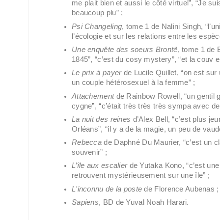
me plait bien et aussi le côté virtuel”, “Je su
beaucoup plu” ;
Psi Changeling
, tome 1 de Nalini Singh, “l’un
l’écologie et sur les relations entre les esp
Une enquête des soeurs Brontë
, tome 1 de B
1845”, “c’est du cosy mystery”, “et la couv es
Le prix à payer
 de Lucile Quillet, “on est sur
un couple hétérosexuel à la femme” ;
Attachement
 de Rainbow Rowell, “un gentil g
cygne”, “c’était très très très sympa avec de 
La nuit des reines
 d’Alex Bell, “c’est plus je
Orléans”, “il y a de la magie, un peu de vau
Rebecca 
de Daphné Du Maurier, “c’est un clas
souvenir” ;
L’île aux escalier
 de Yutaka Kono, “c’est une 
retrouvent mystérieusement sur une île” ;
L'inconnu de la poste
 de Florence Aubenas ;
Sapiens
, BD de Yuval Noah Harari.