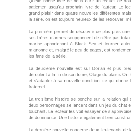
Quelle bonne idée de nous offrir un recueil de no
patienter jusqu'au prochain livre de l'auteur. Le le
grand plaisir dans quatre nouvelles différentes ma
la série, on est toujours heureux de les retrouver,
La première permet de découvrir de plus près une 
ses frères d'armes soupçonnent de n'être pas totale
marine appartenant à Black Sea et tourner auto
mignonne et, malgré le peu de pages, est rondement 
les fans de la série.
La deuxième nouvelle est sur Dorian et plus pr
déroulent à la fin de son tome, Otage du plaisir. On
et s'adapter à sa nouvelle condition, ce qui donn
fraternel.
La troisième histoire se penche sur la relation qui 
deux personnages se lancent dans un jeu du chat et de
touchant. Le lecteur les voit essayer de s'apprivoiser
de dominance. Une histoire également bien construite 
La dernière nouvelle concerne deux lieutenants de 