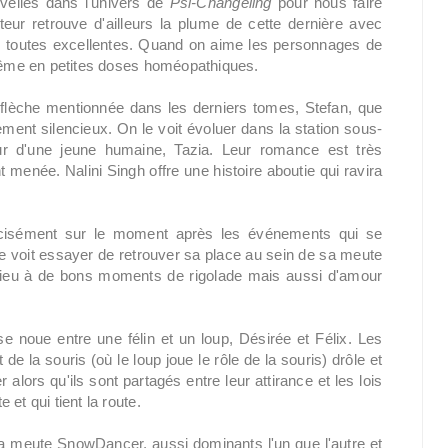
uvelles dans l'univers de
Psi-Changeling
pour nous faire
cteur retrouve d'ailleurs la plume de cette dernière avec
is toutes excellentes. Quand on aime les personnages de
 même en petites doses homéopathiques.
flèche mentionnée dans les derniers tomes, Stefan, que
ment silencieux. On le voit évoluer dans la station sous-
ur d'une jeune humaine, Tazia. Leur romance est très
menée. Nalini Singh offre une histoire aboutie qui ravira
écisément sur le moment après les événements qui se
 le voit essayer de retrouver sa place au sein de sa meute
e lieu à de bons moments de rigolade mais aussi d'amour
se noue entre une félin et un loup, Désirée et Félix. Les
 la souris (où le loup joue le rôle de la souris) drôle et
 alors qu'ils sont partagés entre leur attirance et les lois
et qui tient la route.
la meute SnowDancer, aussi dominants l'un que l'autre et