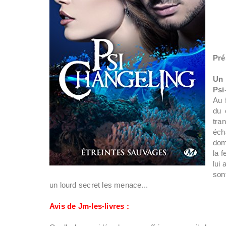
Pré
Un 
Psi
Au 
du 
tra
éch
dom
la 
lui
sont
un lourd secret les menace...
Avis de Jm-les-livres :