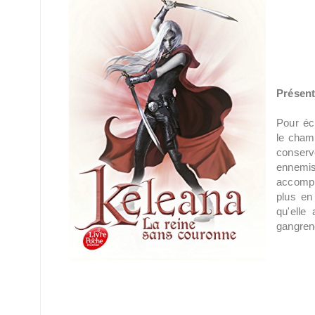
Présent
Pour éc
le champ
conserv
ennemi
accompl
plus en
qu'elle
gangrené