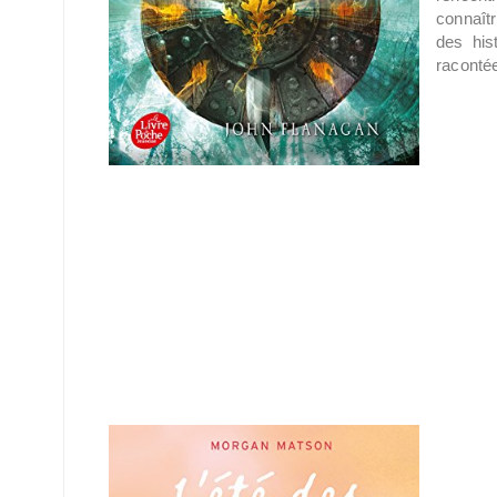
connaîtr
des his
raconté