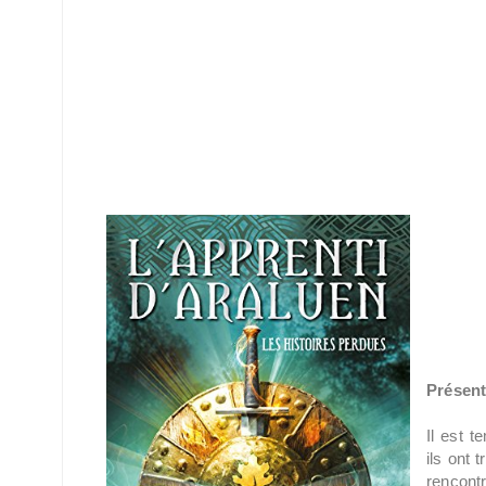
Présent
Il est 
ils ont
rencont