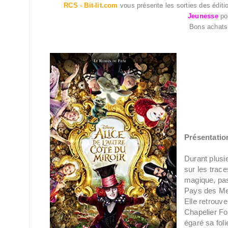
RCS - Bit-lit.com
vous présente les sorties des édit
Jeunesse
po
Bons achats 
Présentation
Durant plusi
sur les trace
magique, pas
Pays des Mer
Elle retrouve
Chapelier Fou
égaré sa fol