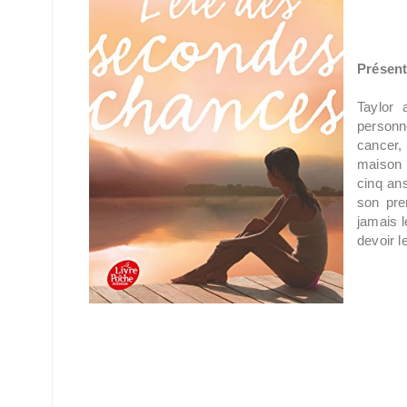
Présent
Taylor 
personn
cancer,
maison d
cinq ans
son pre
jamais l
devoir l