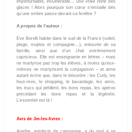
imperturbable, invulnérable… une vraie reine des
glaces ! Alors pourquoi son cœur s'emballe dès
qu'une ombre passe devant sa fenêtre ?
A propos de l'auteur :
Eve Borelli habite dans le sud de la France (soleil,
plage, mojitos et compagnie…), entourée de sa
famille, ainsi que d'un chat extrêmement
capricieux. Elle est enseignante en lettres – mais
ne martyrise pas trop les élèves, à moins qu'eux-
mêmes ne martyrisent la conjugaison – et aime
autant écrire que, dans le désordre : les Curly, les
fous-rires, le shopping, le bavardage, les amis,
les trucs qui pétillent, les bons repas, les apéros
précédant les bons repas et la légèreté.
L'essentiel est là !
Avis de Jm-les-livres :
Agathe, médecin de campagne, a du mal à se