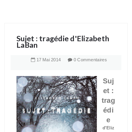
Sujet : tragédie d'Elizabeth
LaBan
17
Mai
2014
0 Commentaires
Suj
et :
trag
édi
e
d'Eliz