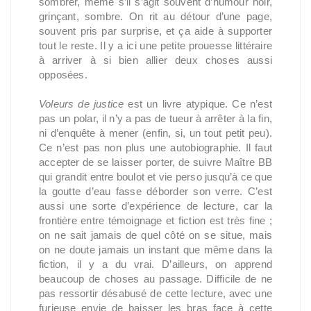
sombrer, même s’il s’agit souvent d’humour noir,
grinçant, sombre. On rit au détour d’une page,
souvent pris par surprise, et ça aide à supporter
tout le reste. Il y a ici une petite prouesse littéraire
à arriver à si bien allier deux choses aussi
opposées.
Voleurs de justice
est un livre atypique. Ce n’est
pas un polar, il n’y a pas de tueur à arrêter à la fin,
ni d’enquête à mener (enfin, si, un tout petit peu).
Ce n’est pas non plus une autobiographie. Il faut
accepter de se laisser porter, de suivre Maître BB
qui grandit entre boulot et vie perso jusqu’à ce que
la goutte d’eau fasse déborder son verre. C’est
aussi une sorte d’expérience de lecture, car la
frontière entre témoignage et fiction est très fine ;
on ne sait jamais de quel côté on se situe, mais
on ne doute jamais un instant que même dans la
fiction, il y a du vrai. D’ailleurs, on apprend
beaucoup de choses au passage. Difficile de ne
pas ressortir désabusé de cette lecture, avec une
furieuse envie de baisser les bras face à cette