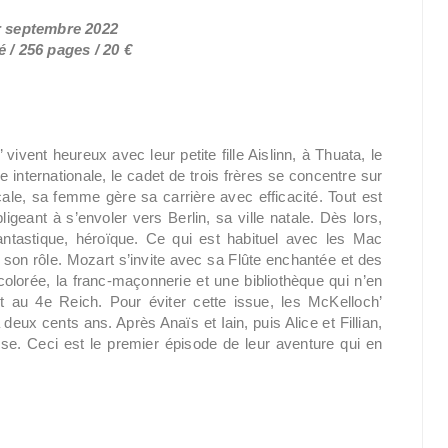
er septembre 2022
 / 256 pages / 20 €
ivent heureux avec leur petite fille Aislinn, à Thuata, le
internationale, le cadet de trois frères se concentre sur
cale, sa femme gère sa carrière avec efficacité. Tout est
bligeant à s’envoler vers Berlin, sa ville natale. Dès lors,
fantastique, héroïque. Ce qui est habituel avec les Mac
 son rôle. Mozart s’invite avec sa Flûte enchantée et des
colorée, la franc-maçonnerie et une bibliothèque qui n’en
 au 4e Reich. Pour éviter cette issue, les McKelloch’
a deux cents ans. Après Anaïs et Iain, puis Alice et Fillian,
sse. Ceci est le premier épisode de leur aventure qui en