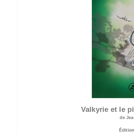
Valkyrie et le p
de Je
Éditio