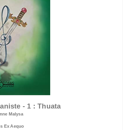
ianiste - 1 : Thuata
anne Malysa
ns Ex Aequo