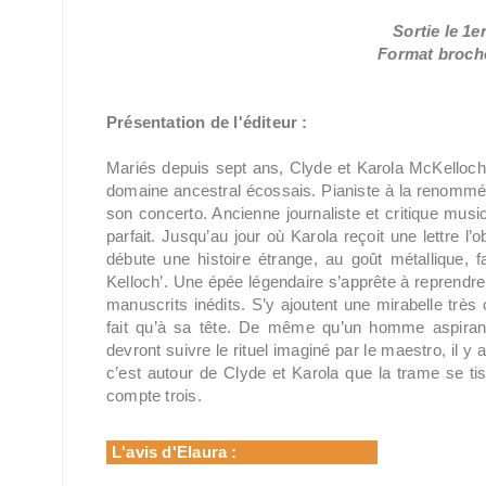
Sortie le 1
Format broché
Présentation de l'éditeur :
Mariés depuis sept ans, Clyde et Karola McKelloch’ v
domaine ancestral écossais. Pianiste à la renommée 
son concerto. Ancienne journaliste et critique musi
parfait. Jusqu’au jour où Karola reçoit une lettre l’o
débute une histoire étrange, au goût métallique, 
Kelloch’. Une épée légendaire s’apprête à reprendre
manuscrits inédits. S’y ajoutent une mirabelle très 
fait qu’à sa tête. De même qu’un homme aspirant
devront suivre le rituel imaginé par le maestro, il y 
c’est autour de Clyde et Karola que la trame se ti
compte trois.
L'avis d'Elaura :