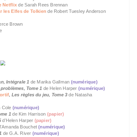
 Netflix
de Sarah Rees Brennan
r les Elfes de Tolkien
de Robert Tuesley Anderson
ierce Brown
e
, Intégrale 1
de Marika Gallman
(numérique)
 problèmes, Tome 1
de Helen Harper
(numérique)
ortif
,
Les règles du jeu, Tome 3
de Natasha
n Cole
(numérique)
ome 1
de Kim Harrison
(papier)
5
d'Helen Harper
(papier)
d'Amanda Bouchet
(numérique)
 1
de G.A. River
(numérique)