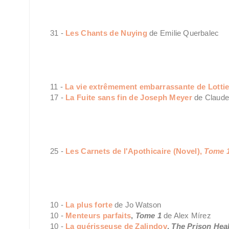
31 -
Les Chants de Nuying
de Emilie Querbalec
11 -
La vie extrêmement embarrassante de Lotti
17 -
La Fuite sans fin de Joseph Meyer
de Claud
25 -
Les Carnets de l'Apothicaire (Novel),
Tome 
10 -
La plus forte
de Jo Watson
10 -
Menteurs parfaits
,
Tome 1
de Alex Mírez
10 -
La guérisseuse de Zalindov
,
The Prison Hea