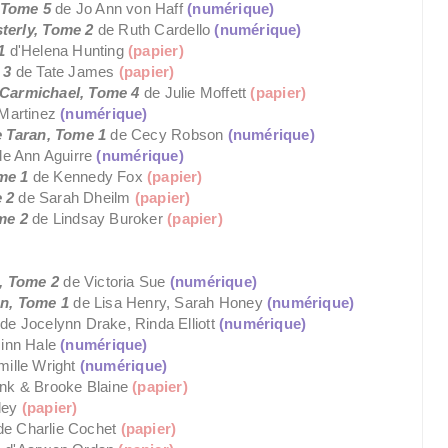
, Tome 5
de Jo Ann von Haff
(numérique)
terly, Tome 2
de Ruth Cardello
(numérique)
1
d'Helena Hunting
(papier)
 3
de Tate James
(papier)
 Carmichael, Tome 4
de Julie Moffett
(papier)
 Martinez
(numérique)
e Taran, Tome 1
de Cecy Robson
(numérique)
de Ann Aguirre
(numérique)
me 1
de Kennedy Fox
(papier)
 2
de Sarah Dheilm
(papier)
me 2
de Lindsay Buroker
(papier)
, Tome 2
de Victoria Sue
(numérique)
on, Tome 1
de Lisa Henry, Sarah Honey
(numérique)
4
de Jocelynn Drake, Rinda Elliott
(numérique)
inn Hale
(numérique)
mille Wright
(numérique)
ank & Brooke Blaine
(papier)
ley
(papier)
e Charlie Cochet
(papier)