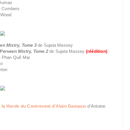
 Dumas
e Combers
. Wood
en Mistry, Tome 3
de Sujata Massey
 Perveen Mistry, Tome 2
de Sujata Massey
(réédition)
n Phan Quế Mai
co
eton
de la Horde du Contrevent d'Alain Damasio
d’Antoine