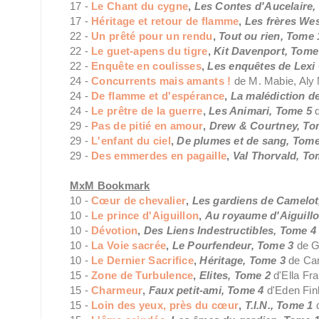
17 -
Le Chant du cygne
,
Les Contes d'Aucelaire
17 -
Héritage et retour de flamme
,
Les frères Wes
22 -
Un prêté pour un rendu
,
Tout ou rien, Tome 
22 -
Le guet-apens du tigre
,
Kit Davenport, Tome
22 -
Enquête en coulisses
,
Les enquêtes de Lexi
24 -
Concurrents mais amants !
de M. Mabie, Aly
24 -
De flamme et d'espérance
,
La malédiction d
24 -
Le prêtre de la guerre
,
Les Animari, Tome 5
29 -
Pas de pitié en amour
,
Drew & Courtney, To
29 -
L'enfant du ciel
,
De plumes et de sang, Tome
29 -
Des emmerdes en pagaille
,
Val Thorvald, To
MxM Bookmark
10 -
Cœur de chevalier
,
Les gardiens de Camelot
10 -
Le prince d'Aiguillon
,
Au royaume d'Aiguill
10 -
Dévotion
,
Des Liens Indestructibles, Tome 
10 -
La Voie sacrée
,
Le Pourfendeur, Tome 3
de G
10 -
Le Dernier Sacrifice
,
Héritage, Tome 3
de Ca
15 -
Zone de Turbulence
,
Elites, Tome 2
d'Ella Fr
15 -
Charmeur
,
Faux petit-ami, Tome 4
d'Eden Fin
15 -
Loin des yeux, près du cœur
,
T.I.N., Tome 1
d