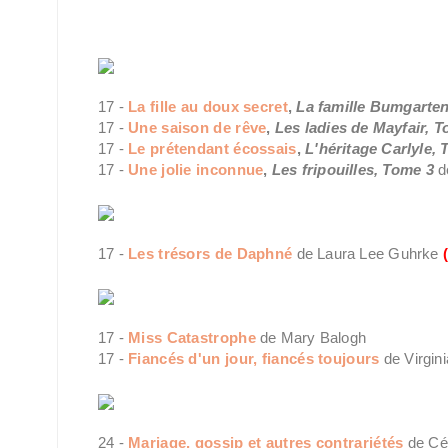
17 -
La fille au doux secret
,
La famille Bumgarte
17 -
Une saison de rêve
,
Les ladies de Mayfair, 
17 -
Le prétendant écossais
,
L'héritage Carlyle
, 
17 -
Une jolie inconnue
,
Les fripouilles, Tome 3
d
17 -
Les trésors de Daphné
de Laura Lee Guhrke
17 -
Miss Catastrophe
de Mary Balogh
17 -
Fiancés d'un jour, fiancés toujours
de Virgin
24 -
Mariage, gossip et autres contrariétés
de Cé