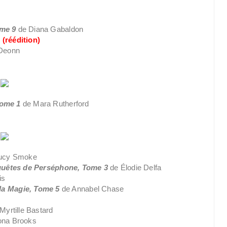
ome 9
de Diana Gabaldon
n
(réédition)
Deonn
 Tome 1
de Mara Rutherford
ucy Smoke
quêtes de Perséphone, Tome 3
de Élodie Delfa
is
la Magie, Tome 5
de Annabel Chase
Myrtille Bastard
ona Brooks