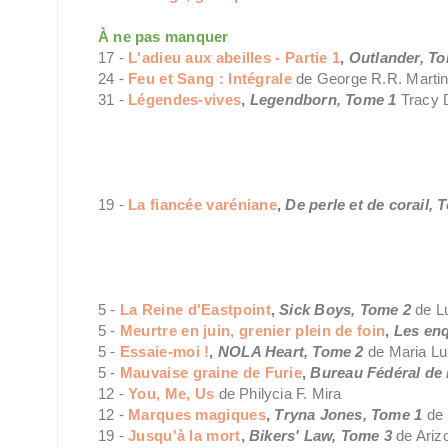
À ne pas manquer
17 -
L'adieu aux abeilles - Partie 1
,
Outlander, T
24 -
Feu et Sang : Intégrale
de George R.R. Marti
31 -
Légendes-vives
,
Legendborn, Tome 1
Tracy 
19 -
La fiancée varéniane
,
De perle et de corail,
5 -
La Reine d'Eastpoint
,
Sick Boys, Tome 2
de L
5 -
Meurtre en juin, grenier plein de foin
,
Les en
5 -
Essaie-moi !
,
NOLA Heart,
Tome 2
de Maria Lu
5 -
Mauvaise graine de Furie
,
Bureau Fédéral de 
12 -
You, Me, Us
de Philycia F. Mira
12 -
Marques magiques
,
Tryna Jones, Tome 1
de 
19 -
Jusqu'à la mort
,
Bikers' Law, Tome 3
de Ariz