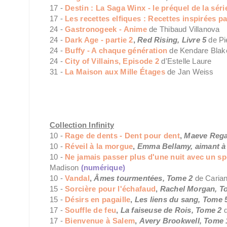
17 -
Destin : La Saga Winx - le préquel de la série
17 -
Les recettes elfiques : Recettes inspirées pa
24 -
Gastronogeek - Anime
de Thibaud Villanova
24 -
Dark Age - partie 2
,
Red Rising, Livre 5
de P
24 -
Buffy - A chaque génération
de Kendare Blak
24 -
City of Villains, Episode 2
d'Estelle Laure
31 -
La Maison aux Mille Étages
de Jan Weiss
Collection Infinity
10 -
Rage de dents - Dent pour dent
,
Maeve Regan
10 -
Réveil à la morgue
,
Emma Bellamy, aimant à
10 -
Ne jamais passer plus d'une nuit avec un sp
Madison
(numérique)
10 -
Vandal
,
Âmes tourmentées, Tome 2
de Caria
15 -
Sorcière pour l'échafaud
,
Rachel Morgan, T
15 -
Désirs en pagaille
,
Les liens du sang, Tome 
17 -
Souffle de feu
,
La faiseuse de Rois, Tome 2
17 -
Bienvenue à Salem
,
Avery Brookwell, Tome