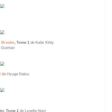
e Brooks
, Tome 1
de Katie Kirby
e Gutman
1
de
Hyuga Natsu
ler, Tome 1
de Lynette Noni