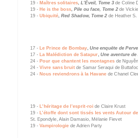
19 -
Maîtres solitaires
,
L'Éveil, Tome 3
de Coline
19 -
He is the boss
,
Pile ou face, Tome 2
de Vicki
19 -
Ubiquité
,
Red Shadow, Tome 2
de Heather S
17 -
Le Prince de Bombay
,
Une enquête de Perve
17 -
La Malédiction de Satapur
,
Une aventure de
24 -
Pour que chantent les montagnes
de Nguyễ
24 -
Vivre sans bruit
de Samar Seraqui de Buttafo
24 -
Nous reviendrons à la Havane
de Chanel Cle
19 -
L'héritage de l'esprit-roi
de Claire Krust
19 -
L’étoffe dont sont tissés les vents Autour 
St. Epondyle, Alain Damasio, Mélanie Fievet
19 -
Vampirologie
de Adrien Party