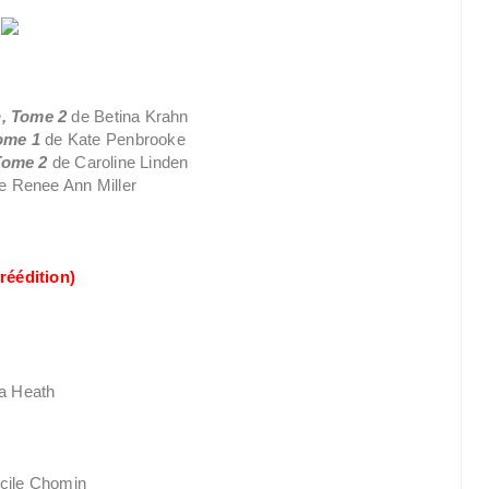
n, Tome 2
de Betina Krahn
Tome 1
de Kate Penbrooke
Tome 2
de Caroline Linden
e Renee Ann Miller
(réédition)
ia Heath
cile Chomin