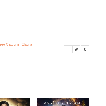
hée Catoune
,
Elaura